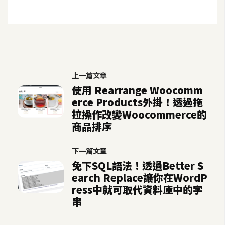
示
免
費
版
型
上一篇文章
使用 Rearrange Woocomm
erce Products外掛！透過拖
拉操作改變Woocommerce的
M
商品排序
A
C
下一篇文章
免下SQL語法！透過Better S
開
earch Replace讓你在WordP
ress中就可取代資料庫中的字
箱
串
梅