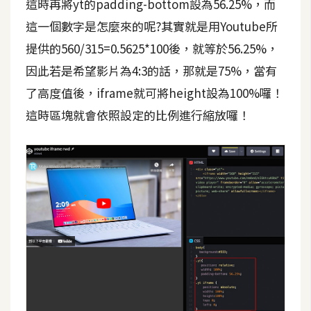
這時再將yt的padding-bottom設為56.25%，而
架
設
這一個數字是怎麼來的呢?其實就是用Youtube所
提供的560/315=0.5625*100後，就等於56.25%，
主
因此若是希望影片為4:3的話，那就是75%，當有
機
了高度值後，iframe就可將height設為100%囉！
與
網
這時區塊就會依照設定的比例進行縮放囉！
域
S
E
O
工
具
免
費