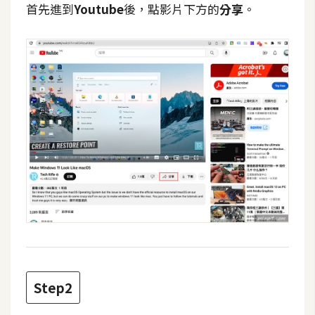
首先進到
Youtube
後，點影片下方的
分享
。
t
r
a
t
o
r
去
背
與
合
成
攝
影
Step2
商
品