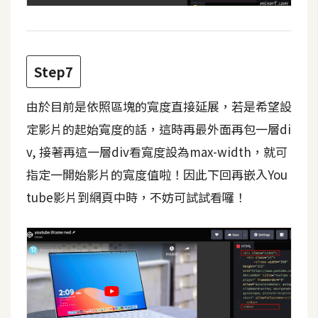
空
間
Step7
網
頁
由於目前是依照區塊的寬度直接延展，若是希望設
設
定影片的起始寬度的話，這時再最外面再包一層di
計
v, 接著再這一層div看寬度設為max-width，就可
指定一開始影片的寬度值啦！因此下回再嵌入You
前
端
tube影片到網頁中時，不妨可試試看囉！
H
T
M
L
/
C