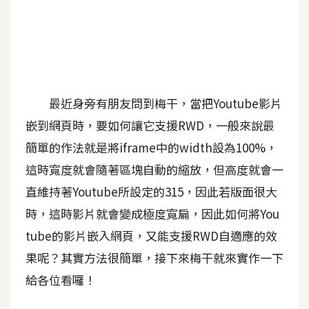
A
I
應
用
設
最近身旁有朋友問到梅干，當把Youtube影片
計
嵌到網頁時，要如何讓它支援RWD，一般來說最
簡單的作法就是將iframe中的width設為100%，
網
這時寬度就會隨著區塊自動的縮放，但高度就會一
站
直維持著Youtube所設定的315，因此若版面很大
時，這時影片就會變成極度寬扁，因此如何將You
影
tube的影片嵌入網頁，又能支援RWD自適應的效
像
果呢？其實方法很簡單，接下來梅干就來實作一下
給各位看囉！
A
d
o