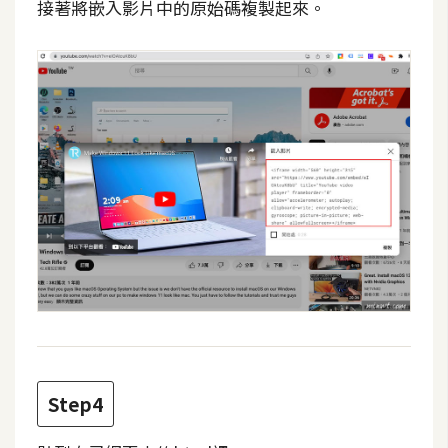
費
接著將嵌入影片中的原始碼複製起來。
圖
庫
免
費
字
型
網
站
架
設
Step4
W
o
r