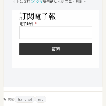
※本站採用
CC授權
請勿轉貼本站文章，謝謝。
o
c
k
e
r
伺
服
器
設
定
資
源
免
費
標籤
iframe rwd
rwd
圖