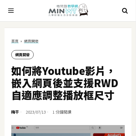
A
首頁
»
網頁開發
I
網頁開發
A
I
如何將Youtube影片，
工
具
嵌入網頁後並支援RWD
C
自適應調整播放框尺寸
h
a
t
梅干
2023/07/13
1 分鐘閱讀
G
P
T