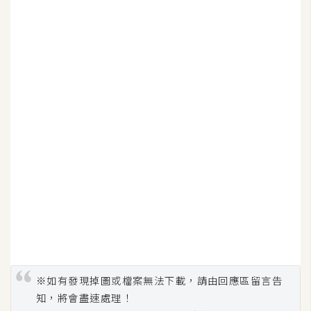
U
X
R
W
D
網
頁
後
端
P
H
P
※如有發現掉圖或檔案無法下載，請由回應區留言告
知，將會盡速處理！
D