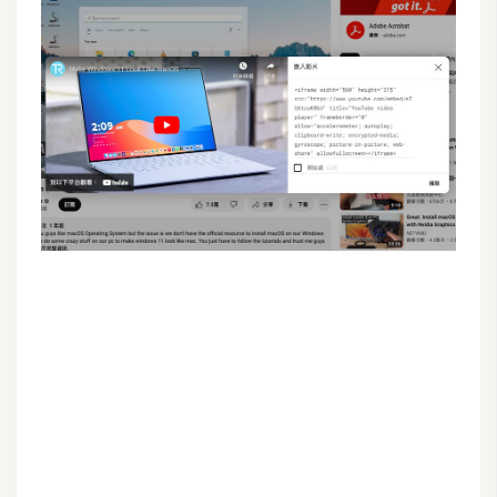
G
e
m
i
n
i
A
I
生
成
圖
片
影
片