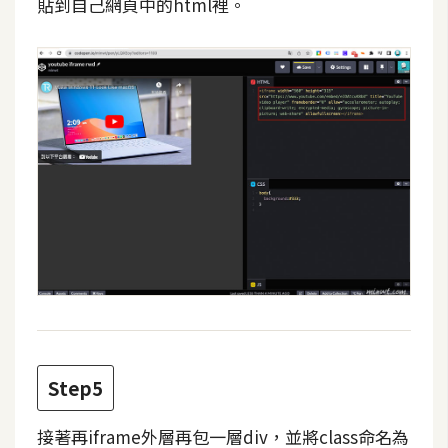
貼到自己網頁中的html裡。
d
P
r
e
s
s
安
裝
與
設
定
外
掛
實
作
Step5
電
商
接著再iframe外層再包一層div，並將class命名為