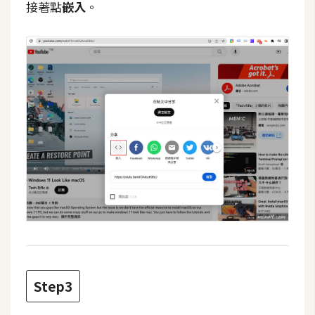
接著點
嵌入
。
攝
影
手
機
攝
影
器
材
操
控
資
源
Step3
免