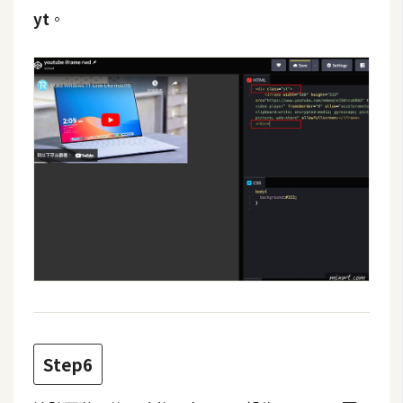
yt
。
W
o
o
C
o
m
m
e
r
c
e
金
流
物
Step6
流