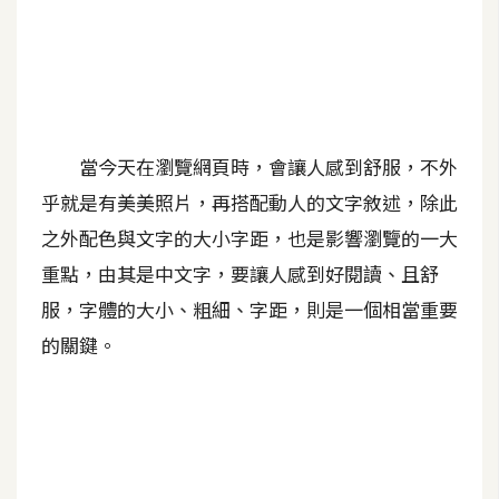
A
I
應
用
設
當今天在瀏覽網頁時，會讓人感到舒服，不外
計
乎就是有美美照片，再搭配動人的文字敘述，除此
之外配色與文字的大小字距，也是影響瀏覽的一大
網
重點，由其是中文字，要讓人感到好閱讀、且舒
站
服，字體的大小、粗細、字距，則是一個相當重要
的關鍵。
影
像
A
d
o