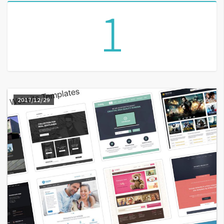
1
A
I
應
用
設
計
2017/12/29
網
站
影
像
A
d
o