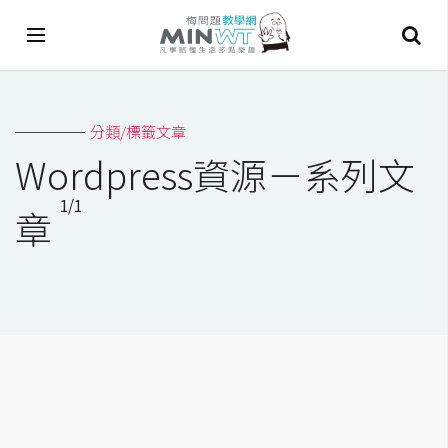
A
分類/標籤文章
I
Wordpress資源－系列文
A
1/1
I
章
工
具
C
h
a
t
G
P
T