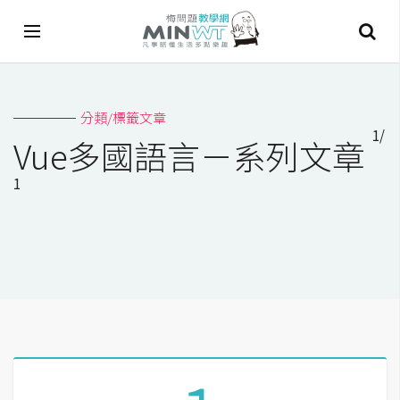
A
分類/標籤文章
I
1/
Vue多國語言－系列文章
A
1
I
工
具
C
h
a
t
G
P
T