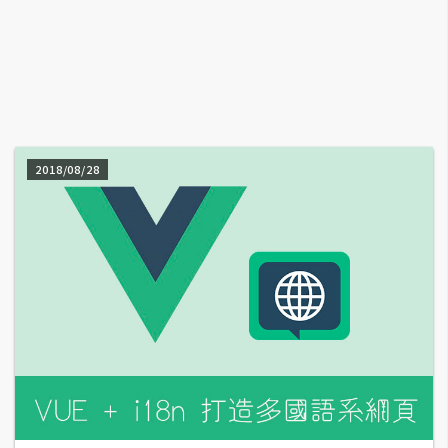
A
I
應
用
設
計
2018/08/28
網
站
影
像
A
d
o