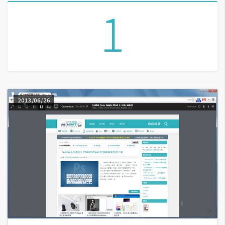
1
A
I
應
用
設
計
2013/06/26
網
站
影
像
A
d
o