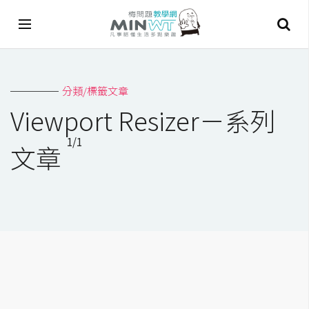
A
分類/標籤文章
I
Viewport Resizer－系列
A
1/1
I
文章
工
具
C
h
a
t
G
P
T