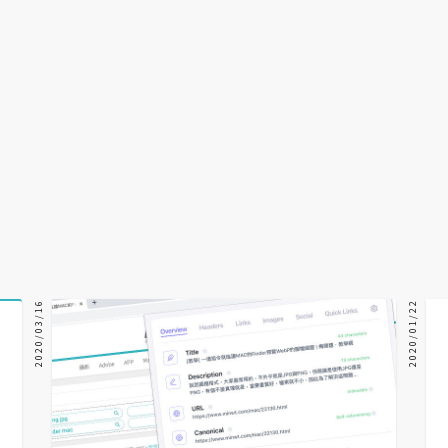
2020/03/16
2020/01/22