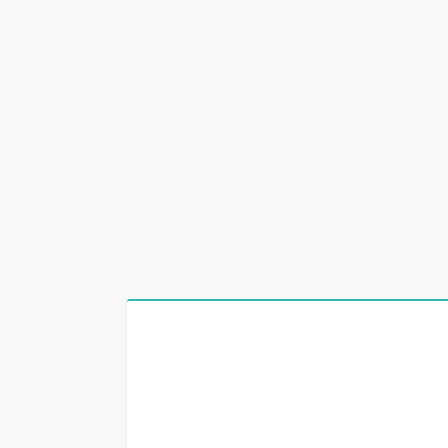
設計
網站
影像
Adobe
Photoshop
Illustrator
去背與合成
攝影
商品攝影
手機攝影