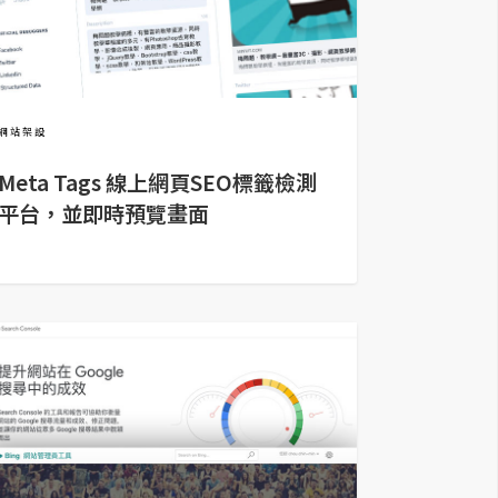
網站架設
Meta Tags 線上網頁SEO標籤檢測
平台，並即時預覽畫面