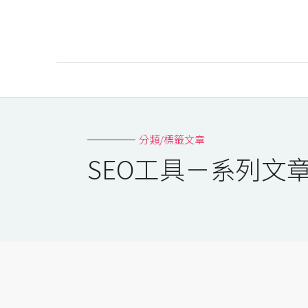
AI
AI工具
分類/標籤文章
ChatGPT
SEO工具－系列文
Gemini
AI生成
圖片
影片
AI應用