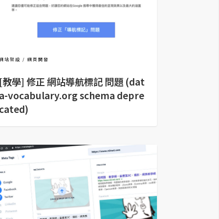
網站架設
網頁開發
[教學] 修正 網站導航標記 問題 (dat
a-vocabulary.org schema depre
cated)