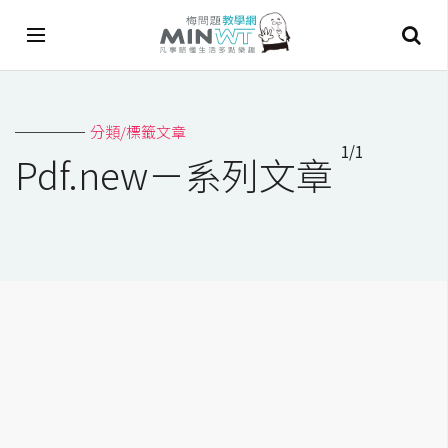
A
分類/標籤文章
I
1/1
Pdf.new－系列文章
A
I
工
具
C
h
a
t
G
P
T