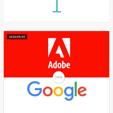
1
A
I
應
用
設
2020/09/03
計
網
站
影
像
A
d
o