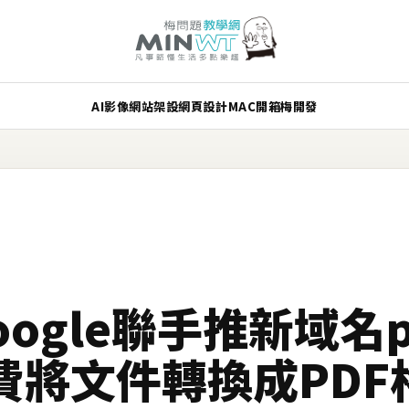
AI
影像
網站架設
網頁設計
MAC
開箱
梅開發
oogle聯手推新域名pd
費將文件轉換成PDF