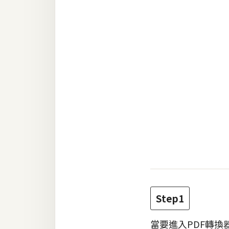
RWD 網頁
後端
PHP
Docker
伺服器設定
資源
免費圖示
免費版型
MAC
Step1
開箱
當要進入PDF轉換