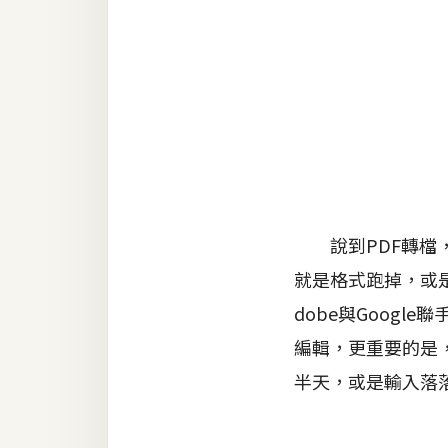
金流物流
架設
主機與網域
SEO 工具
免費空間
網頁設計
說到PDF轉檔，
就是格式跑掉，或
前端
dobe與Googl
HTML / CSS
編輯，更重要的是，
JavaScript
半天，或是輸入落
UI / UX