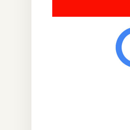
器材操控
資源
免費圖庫
免費字型
網站架設
WordPress
安裝與設定
外掛實作
電商
WooCommerce