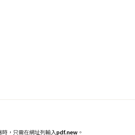
器時，只需在網址列輸入
pdf.new
。