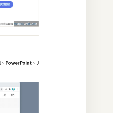
l
、
PowerPoint
、
J