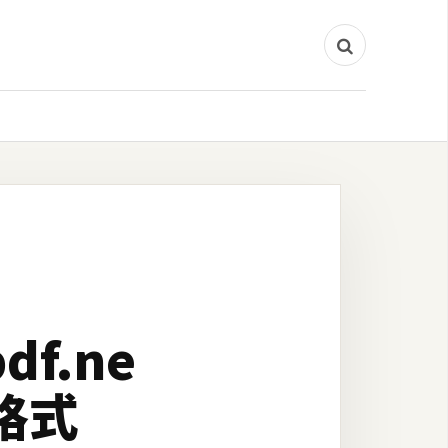
f.ne
格式