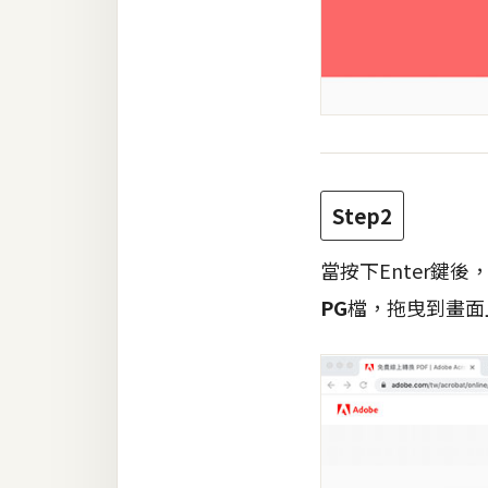
Step2
當按下Enter鍵
PG
檔，拖曳到畫面