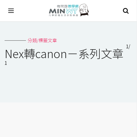
A
分類/標籤文章
I
1/
Nex轉canon－系列文章
A
1
I
工
具
C
h
a
t
G
P
T