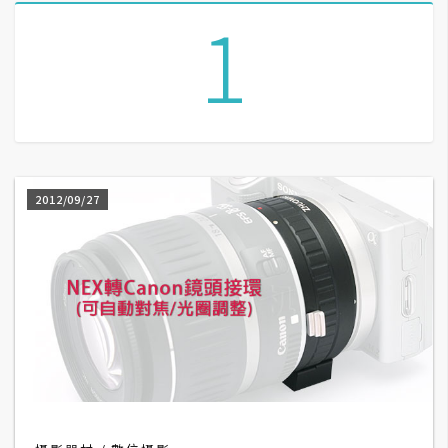
1
A
I
應
用
設
計
2012/09/27
網
站
影
像
A
d
o