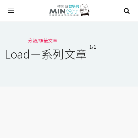
A
分類/標籤文章
I
1/1
Load－系列文章
A
I
工
具
C
h
a
t
G
P
T