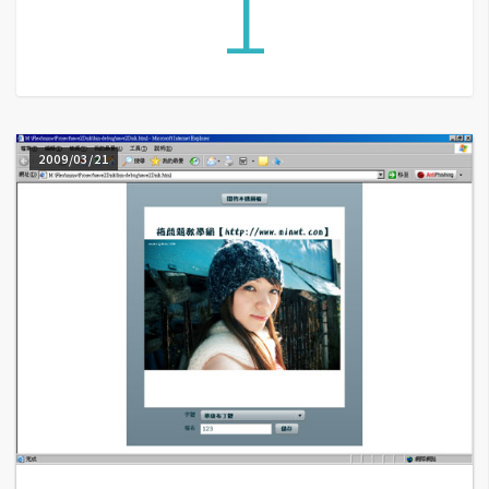
1
A
I
應
用
設
2009/03/21
計
網
站
影
像
A
d
o