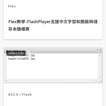
b
e
Flex
P
Flex教學-FlashPlayer支援中文字型和開啟與儲
h
存本機檔案
o
t
o
s
h
2008/12/02
o
p
I
l
l
AS3.0
Flash
u
s