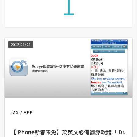
1
A
I
應
用
設
2012/01/24
計
網
站
影
像
iOS
APP
A
d
【iPhone新春限免】菜英文必備翻譯軟體「 Dr.
o