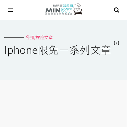
A
分類/標籤文章
I
1/1
Iphone限免－系列文章
A
I
工
具
C
h
a
t
G
P
T