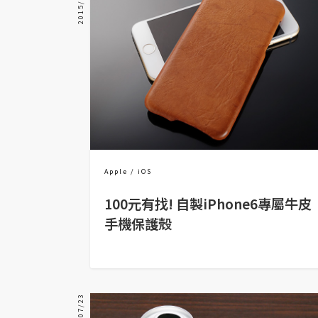
2015/05/26
器材操控
資源
免費圖庫
免費字型
網站架設
Apple
iOS
WordPress
100元有找! 自製iPhone6專屬牛皮
安裝與設定
手機保護殼
外掛實作
電商
WooCommerce
2014/07/23