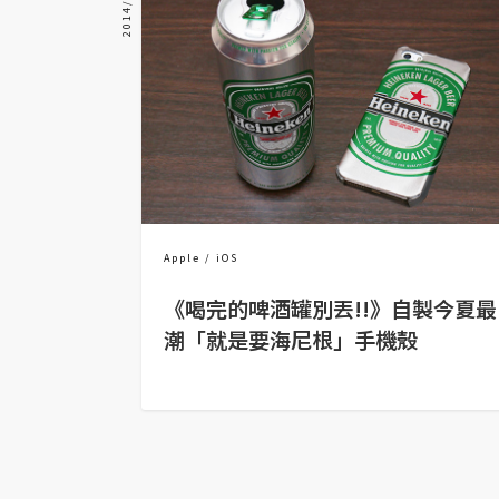
金流物流
架設
主機與網域
SEO 工具
免費空間
Apple
iOS
網頁設計
《喝完的啤酒罐別丟!!》自製今夏最
前端
潮「就是要海尼根」手機殼
HTML / CSS
JavaScript
UI / UX