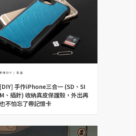
手作DIY
生活
[DIY] 手作iPhone三合一 (SD、SI
M、插針) 收納真皮保護殼，外出再
也不怕忘了帶記憶卡