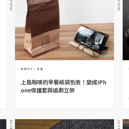
2019/04/19
2018/04/24
手作DIY
生活
上島咖啡的早餐紙袋別丟！變成iPh
one保護套與追劇立架