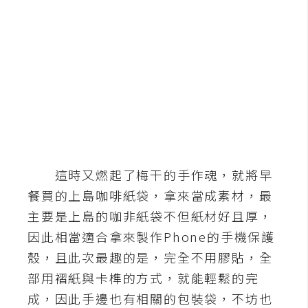
b
e
P
h
o
t
o
s
h
o
這時又燃起了梅干的手作魂，就將早
p
餐買的上島咖啡紙袋，拿來當成素材，最
主要是上島的咖非紙袋不但紙材好且厚，
I
因此相當適合拿來製作Phone的手機保護
l
殼，且此次最趣的是，完全不用膠貼，全
l
部用褶紙與卡榫的方式，就能輕鬆的完
u
成，因此手邊也有相關的包裝袋，不坊也
s