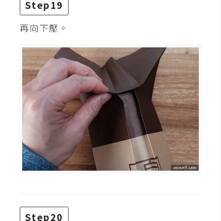
Step19
再向下壓。
Step20