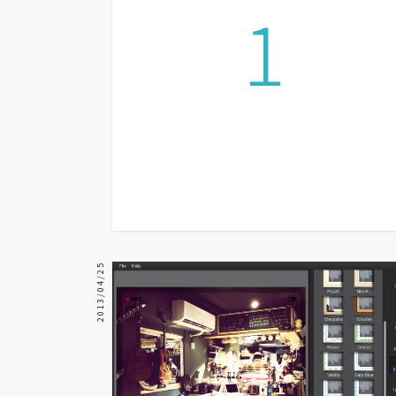
1
器材操控
資源
免費圖庫
免費字型
網站架設
WordPress
安裝與設定
2013/04/25
外掛實作
電商
WooCommerce