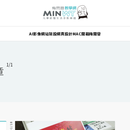
AI
影像
網站架設
網頁設計
MAC
開箱
梅開發
1/1
章