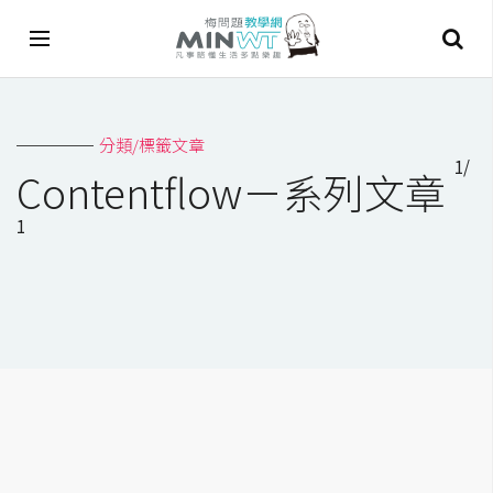
A
分類/標籤文章
I
1/
Contentflow－系列文章
A
1
I
工
具
C
h
a
t
G
P
T