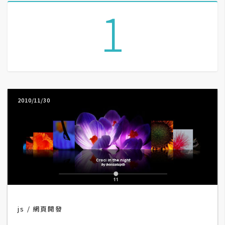
1
A
I
應
用
設
計
2010/11/30
網
站
影
像
A
js
網頁開發
d
o