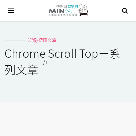
A
分類/標籤文章
I
Chrome Scroll Top－系
A
1/1
I
列文章
工
具
C
h
a
t
G
P
T