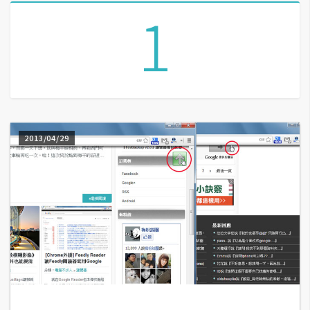
1
A
I
應
用
設
計
2013/04/29
網
站
影
像
A
d
o