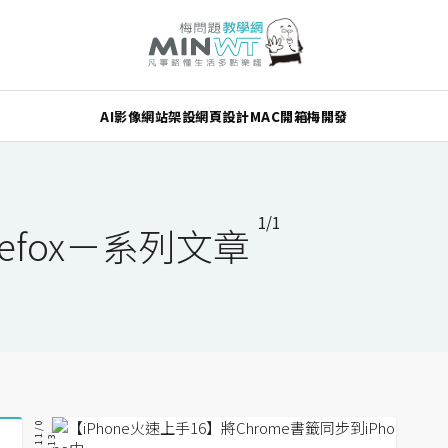
AI
影像
網站架設
網頁設計
MAC
開箱
梅開發
1/1
refox－系列文章
2
0
1
/
0
7
/
1
1
3