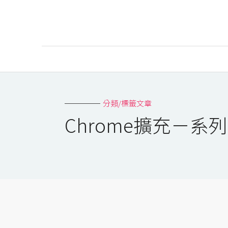
AI
AI工具
分類/標籤文章
ChatGPT
Chrome擴充－系
Gemini
AI生成
圖片
影片
AI應用