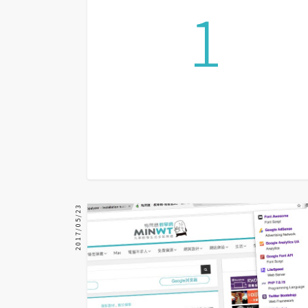
1
器材操控
資源
免費圖庫
免費字型
網站架設
WordPress
安裝與設定
2017/05/23
外掛實作
電商
WooCommerce