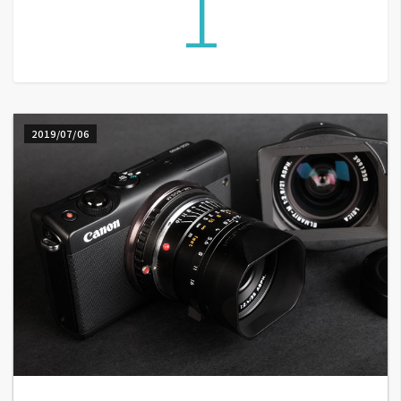
1
G
e
m
i
2019/07/06
n
i
A
I
生
成
圖
片
影
片