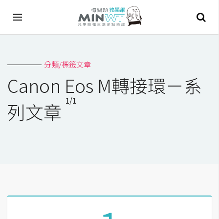
A
分類/標籤文章
I
Canon Eos M轉接環－系
A
1/1
I
列文章
工
具
C
h
a
t
G
P
T