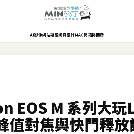
AI
影像
網站架設
網頁設計
MAC
開箱
梅開發
on EOS M 系列大玩L
峰值對焦與快門釋放