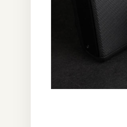
器材操控
資源
免費圖庫
免費字型
網站架設
WordPress
安裝與設定
外掛實作
電商
WooCommerce