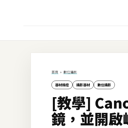
AI
AI工具
ChatGPT
首頁
»
數位攝影
Gemini
器材操控
攝影器材
數位攝影
AI生成
[教學] Can
圖片
影片
鏡，並開啟
AI應用