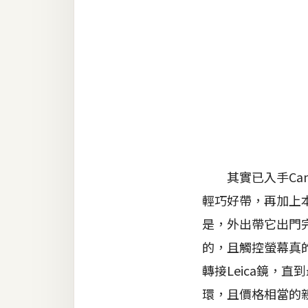
金流物流
架設
主機與網域
SEO 工具
免費空間
網頁設計
其實已入手Canon
輕巧好帶，再加上本
前端
是，外出帶它出門完
HTML / CSS
的，且觸控螢幕真的
JavaScript
轉接Leica鏡，直
UI / UX
環，且價格相當的親