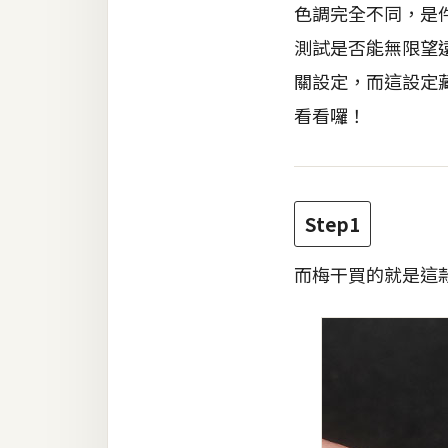
色調完全不同，是件相
測試是否能無限望
梅開發
關設定，而這設定藏
熱門文章
看看囉！
全站導覽
Step1
合作提案
而梅干買的就是這款EO