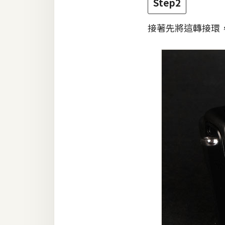
Step2
接著先將這轉接環，鎖