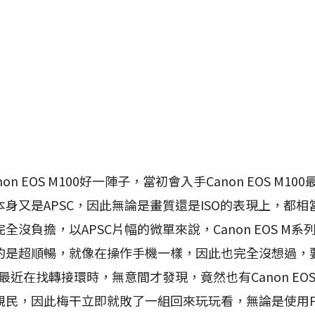
 EOS M100好一陣子，當初會入手Canon EOS M1
身又是APSC，因此無論是畫質還是ISO的表現上，都
全沒負擔，以APSC片幅的微單來說，Canon EOS M
是超順暢，就像在操作手機一樣，因此也完全沒想過，要在Ca
到最近在找轉接環時，無意間才發現，竟然也有Canon EOS M
民，因此梅干立即就敗了一組回來玩玩看，無論是使用Fuji或