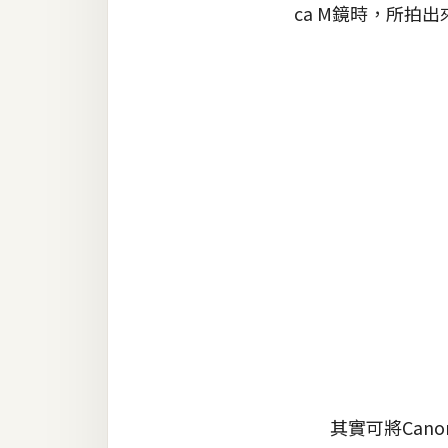
ca M鏡時，所拍
RWD 網頁
後端
PHP
Docker
伺服器設定
資源
免費圖示
免費版型
MAC
其實可將Canon
開箱