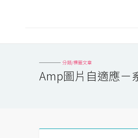
AI
AI工具
分類/標籤文章
ChatGPT
Amp圖片自適應－
Gemini
AI生成
圖片
影片
AI應用