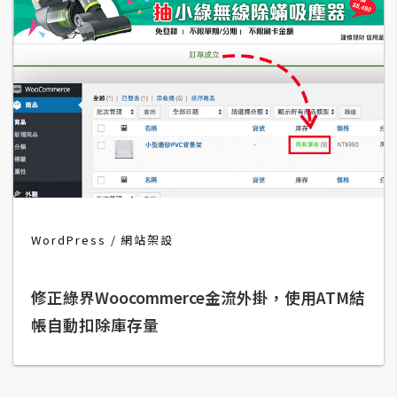
費
圖
庫
免
費
字
型
網
WordPress
網站架設
站
架
修正綠界Woocommerce金流外掛，使用ATM結
設
帳自動扣除庫存量
W
o
r