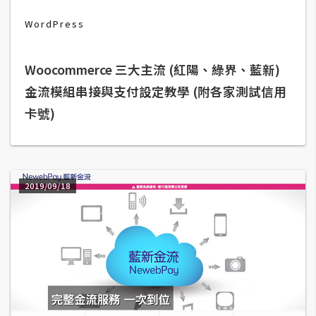
b
e
WordPress
P
Woocommerce 三大主流 (紅陽、綠界、藍新)
h
o
金流模組串接與支付設定教學 (附各家測試信用
t
卡號)
o
s
h
o
2019/09/18
p
I
l
l
u
s