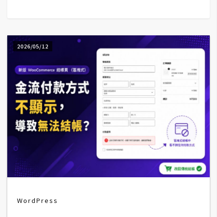
G
e
2026/05/12
m
i
n
i
A
I
生
成
圖
片
WordPress
影
片