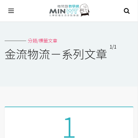
A
分類/標籤文章
I
1/1
金流物流－系列文章
A
I
工
具
C
h
a
1
t
G
P
T