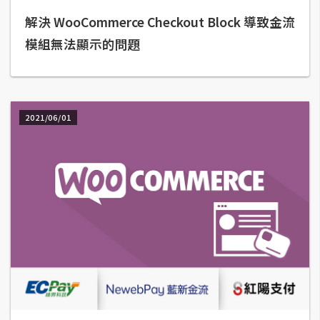
解決 WooCommerce Checkout Block 導致金流
A
I
模組無法顯示的問題
應
用
設
計
2021/06/01
網
站
影
像
A
d
o