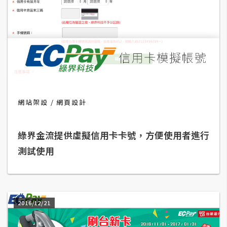
攝
影
手
機
攝
影
網站架設
網頁設計
器
綠界金流提供虛擬信用卡卡號，方便使用者進行
材
操
測試使用
控
資
源
2016/12/21
免