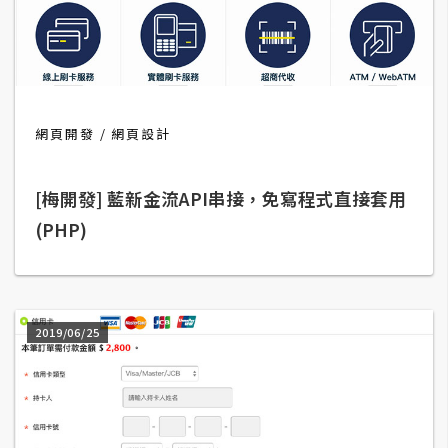
t
r
a
t
o
r
網頁開發
網頁設計
[梅開發] 藍新金流API串接，免寫程式直接套用
去
背
(PHP)
與
合
成
2019/06/25
攝
影
商
品