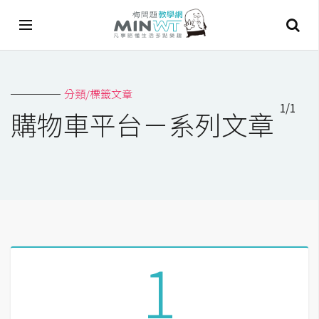
A
分類/標籤文章
I
1/1
購物車平台－系列文章
A
I
工
具
C
h
a
1
t
G
P
T