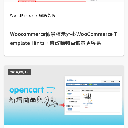
t
r
WordPress
網站架設
a
t
o
Woocommerce佈景標示外掛WooCommerce T
r
emplate Hints，修改購物車佈景更容易
去
背
與
2010/09/15
合
成
攝
影
商
品