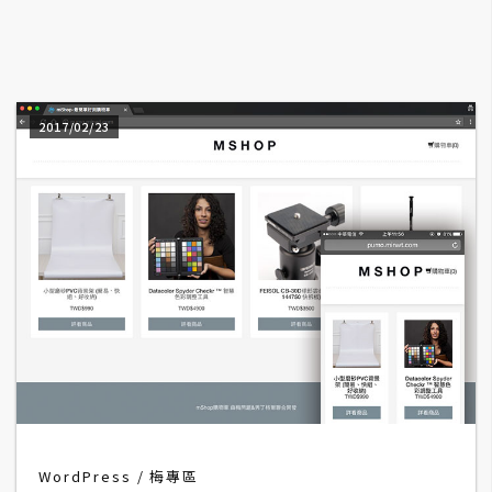
A
I
應
用
2017/02/23
設
計
網
站
影
像
A
d
WordPress
梅專區
o