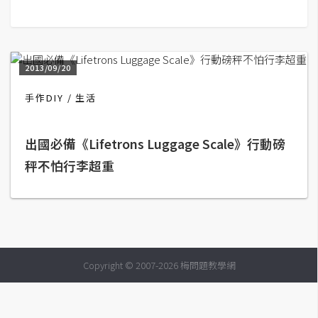
G
e
2013/09/20
m
i
手作DIY
生活
n
i
出國必備《Lifetrons Luggage Scale》行動磅
A
秤不怕行李超重
I
生
成
圖
片
Copyright © 2007-2026 梅問題教學網
影
片