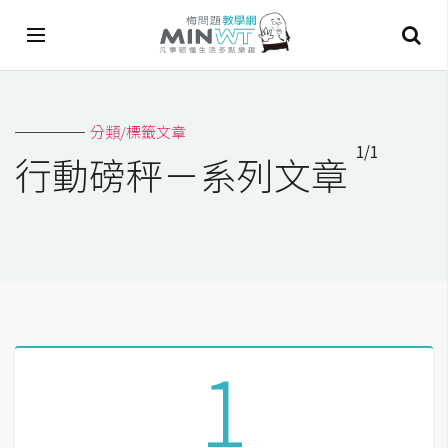
A
分類/標籤文章
I
1/1
行動磅秤－系列文章
A
I
工
具
C
h
a
1
t
G
P
T