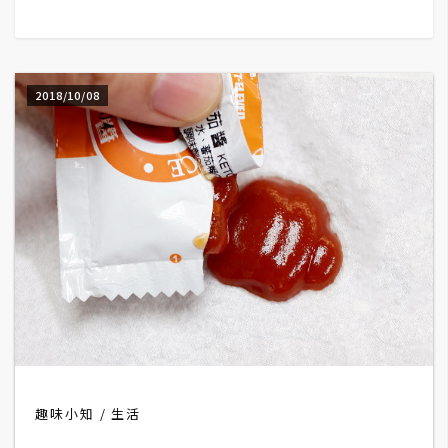
G
e
2018/10/08
m
i
n
i
A
I
生
成
圖
片
趣味小知
生活
影
片