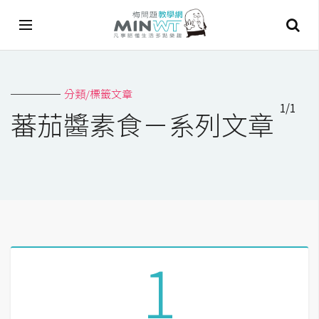
A
分類/標籤文章
I
1/1
蕃茄醬素食－系列文章
A
I
工
具
C
h
a
1
t
G
P
T