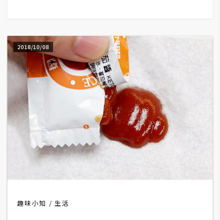
G
e
2018/10/08
m
i
n
i
A
I
生
成
圖
片
趣味小知
生活
影
片