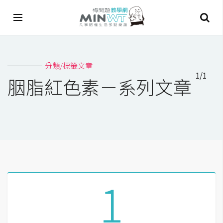
A
分類/標籤文章
I
1/1
胭脂紅色素－系列文章
A
I
工
具
C
h
a
1
t
G
P
T