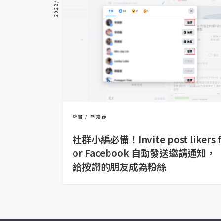
2022/04/20
器材操控
資源
免費圖庫
免費字型
網站架設
臉書
瀏覽器
WordPress
社群小編必備！Invite post likers f
安裝與設定
or Facebook 自動發送邀請通知，
給按讚的朋友成為粉絲
外掛實作
電商
WooCommerce