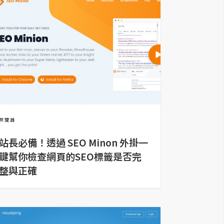
瀏覽器
站長必備！透過 SEO Minon 外掛一
鍵幫你檢查網頁的SEO標籤是否完
整與正確