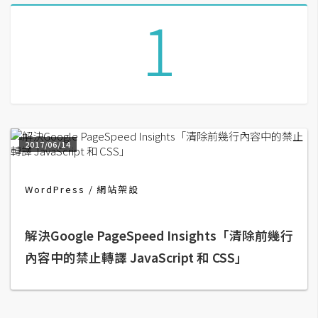
1
G
e
m
i
n
i
2017/06/14
A
I
生
WordPress
網站架設
成
圖
解決Google PageSpeed Insights「清除前幾行
片
內容中的禁止轉譯 JavaScript 和 CSS」
影
片