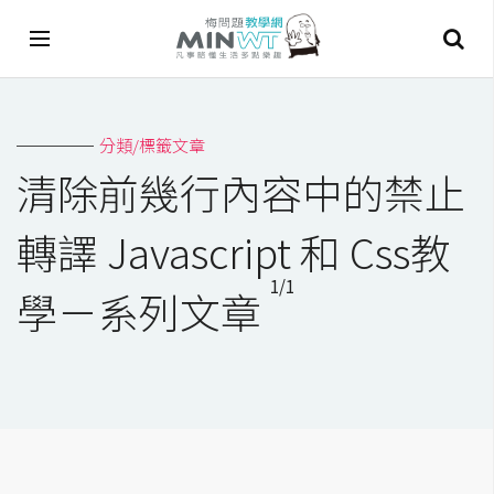
A
分類/標籤文章
I
清除前幾行內容中的禁止
A
I
轉譯 Javascript 和 Css教
工
具
1/1
學－系列文章
C
h
a
t
G
P
T