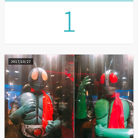
1
A
I
應
用
設
計
2017/10/27
網
站
影
像
A
d
o