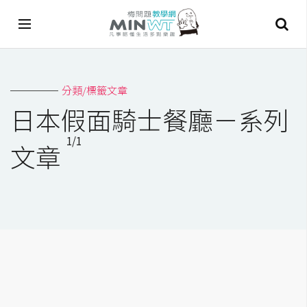
A
分類/標籤文章
I
日本假面騎士餐廳－系列
A
1/1
I
文章
工
具
C
h
a
t
G
P
T