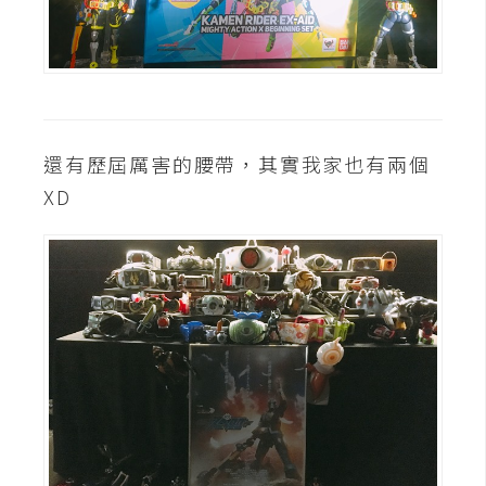
o
c
k
e
r
還有歷屆厲害的腰帶，其實我家也有兩個
伺
XD
服
器
設
定
資
源
免
費
圖