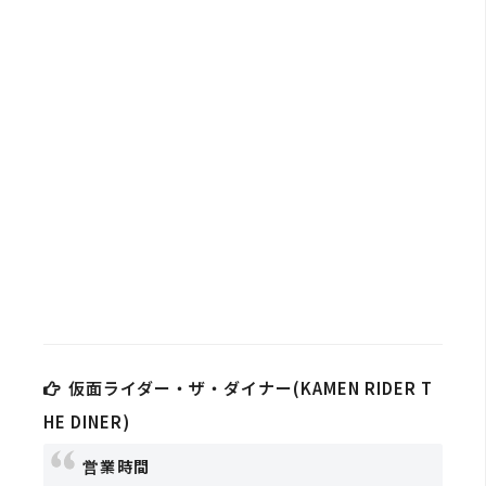
b
e
P
h
o
t
o
s
h
o
p
I
仮面ライダー・ザ・ダイナー(KAMEN RIDER T
l
HE DINER)
l
u
営業時間
s