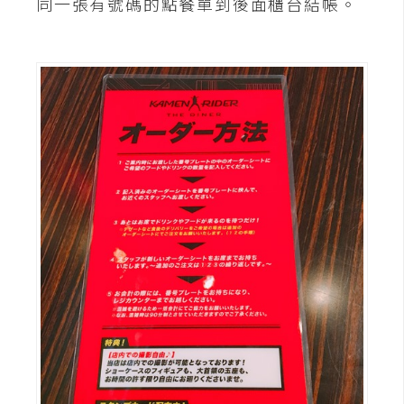
同一張有號碼的點餐單到後面櫃台結帳。