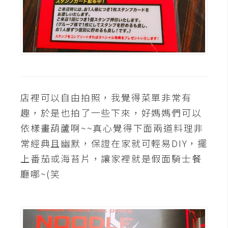
店裡可以自由拍照，我覺得菜單非常有
趣，於是也拍了一些下來，好媽媽們可以
依樣畫葫蘆啊~~真心覺得下面兩道料理非
常經典且幽默，保證在家就可輕易DIY，擺
上番茄或海苔片，讓家裡就是假面騎士餐
廳哪~(笑