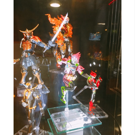
空
間
網
頁
設
計
前
端
H
T
M
L
/
C