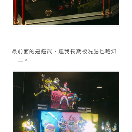
U
X
R
W
D
最前面的是鎧武，連我長期被洗腦也略知
網
一二。
頁
後
端
P
H
P
D