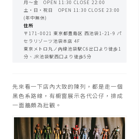
月～金 OPEN 11:30 CLOSE 22:00
t
土・日・祝日 OPEN 11:30 CLOSE 23:00
r
(年中無休)
a
住所
t
〒171-0021 東京都豊島区 西池袋1-21-9 パ
o
セラリゾーツ池袋本店 4F
r
東​京​メ​ト​ロ​丸​ノ​内​線​池​袋​駅​C​6​出​口​よ​り​徒​歩​1​
分​、​J​R​池​袋​駅​西​口​よ​り​徒​歩​5​分
去
背
與
合
先來看一下店內大致的陳列，都是走一個
成
黑色系路線，有櫥窗展示各代公仔，排成
一面牆頗為壯觀。
攝
影
商
品