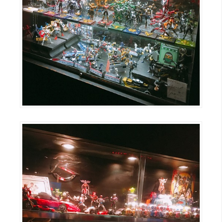
W
o
o
C
o
m
m
e
r
c
e
金
流
物
流