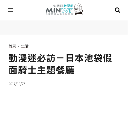
A
I
首頁
»
生活
動漫迷必訪－日本池袋假
A
I
工
面騎士主題餐廳
具
2017/10/27
C
h
a
t
G
P
T