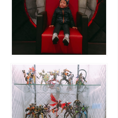
作
提
案