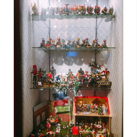
費
圖
庫
免
費
字
型
網
站
架
設
W
o
r