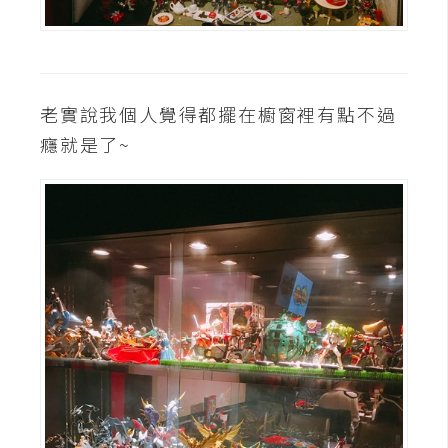
d
P
r
e
s
s
老實說我個人覺得都擺在櫥窗裡有點不過
安
癮就是了~
裝
與
設
定
外
掛
實
作
電
商