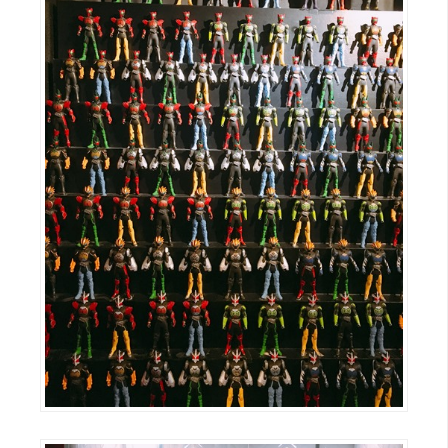
攝
影
手
機
攝
影
器
材
操
控
資
源
免