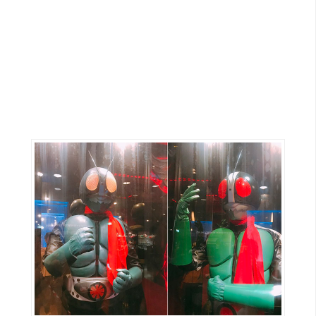
G
e
m
i
n
i
A
I
生
成
圖
片
影
片