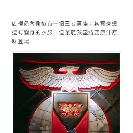
開
發
店裡最內側還有一個王者寶座，其實旁邊
還有變身的衣服，但某屁孩堅持要原汁原
熱
味登場
門
文
章
全
站
導
覽
合