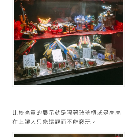
架
設
主
機
與
網
域
S
E
O
工
具
比較高貴的展示就是隔著玻璃櫃或是高高
在上讓人只能遠觀而不能褻玩。
免
費