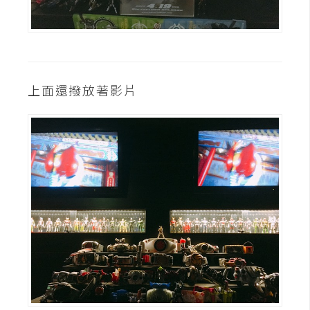
示
免
費
版
上面還撥放著影片
型
M
A
C
開
箱
梅