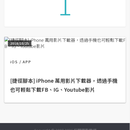
1
G
e
m
i
2018/10/25
n
i
iOS
APP
A
I
生
成
[捷徑腳本] iPhone 萬用影片下載器，透過手機
也可輕鬆下載FB、IG、Youtube影片
圖
片
影
片