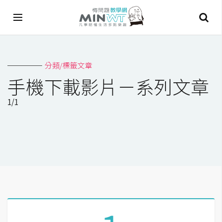
A
分類/標籤文章
I
手機下載影片－系列文章
A
1/1
I
工
具
C
h
a
t
G
P
T