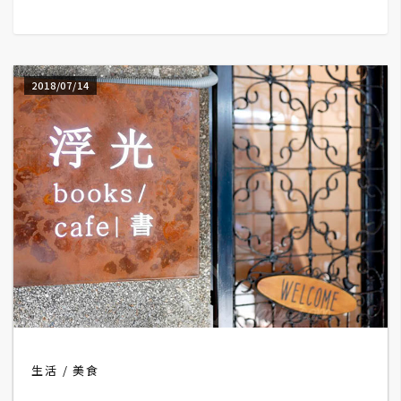
G
e
2018/07/14
m
i
n
i
A
I
生
成
圖
片
生活
美食
影
片