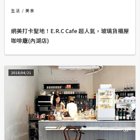
b
e
生活
美食
P
網美打卡聖地！E.R.C Cafe 超人氣，玻璃貨櫃屋
h
o
咖啡廰(內湖店)
t
o
s
h
2018/04/21
o
p
I
l
l
u
s