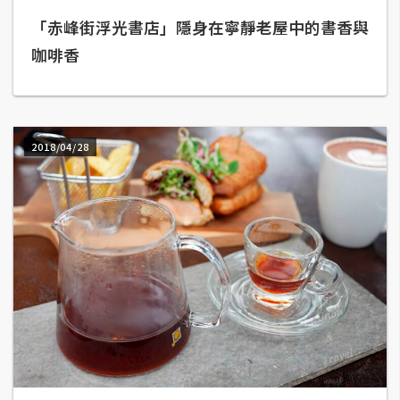
「赤峰街浮光書店」隱身在寧靜老屋中的書香與
A
I
咖啡香
應
用
設
計
2018/04/28
網
站
影
像
A
d
o