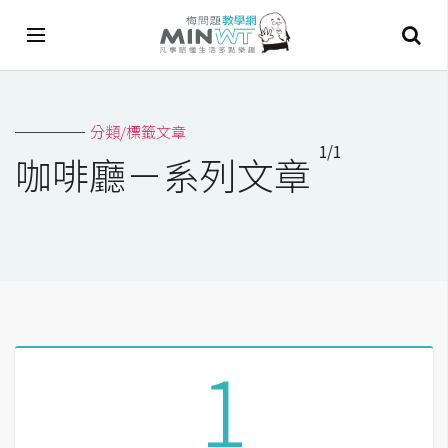
A
分類/標籤文章
I
1/1
咖啡廳－系列文章
A
I
工
具
C
h
a
1
t
G
P
T