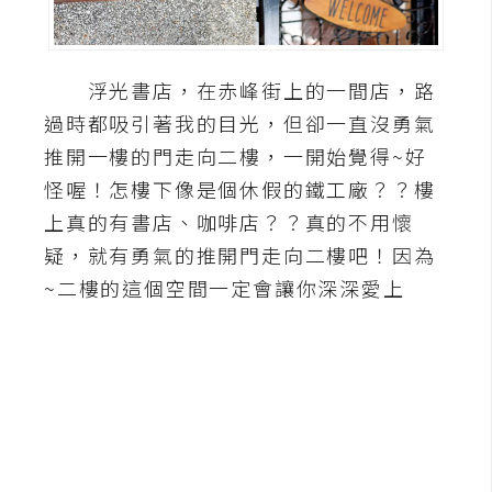
A
I
應
浮光書店，在赤峰街上的一間店，路
用
過時都吸引著我的目光，但卻一直沒勇氣
設
推開一樓的門走向二樓，一開始覺得~好
計
怪喔！怎樓下像是個休假的鐵工廠？？樓
上真的有書店、咖啡店？？真的不用懷
網
疑，就有勇氣的推開門走向二樓吧！因為
站
~二樓的這個空間一定會讓你深深愛上
影
像
A
d
o