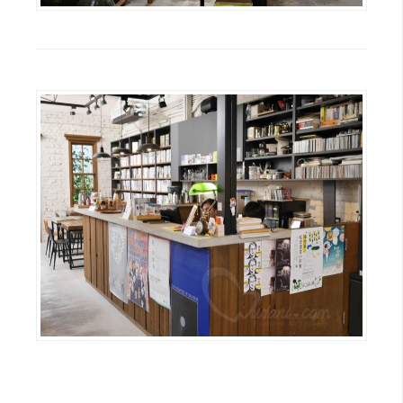
示
免
費
版
型
M
A
C
開
箱
梅