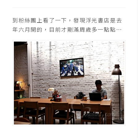
t
r
a
到粉絲團上看了一下，發現浮光書店是去
t
年六月開的，目前才剛滿周歲多一點點…
o
r
去
背
與
合
成
攝
影
商
品