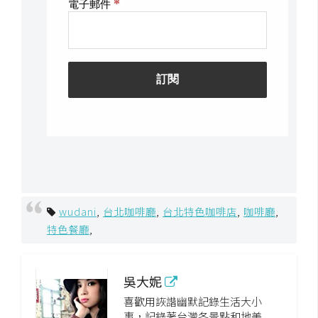
作
提
案
wudani
,
台北咖啡廳
,
台北特色咖啡店
,
咖啡廳
,
特色餐廳
,
吳大妮
喜歡用詼諧幽默記錄生活大小
事，記錄著台灣各景點和地美