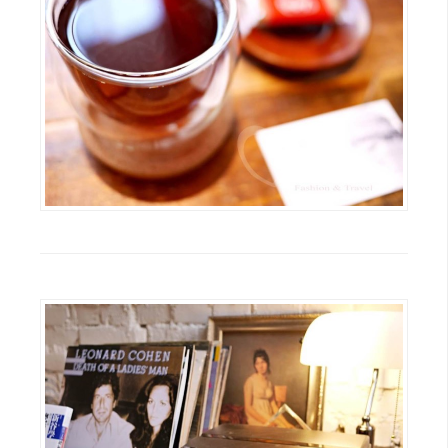
架
設
主
機
與
網
域
S
E
O
工
具
免
費