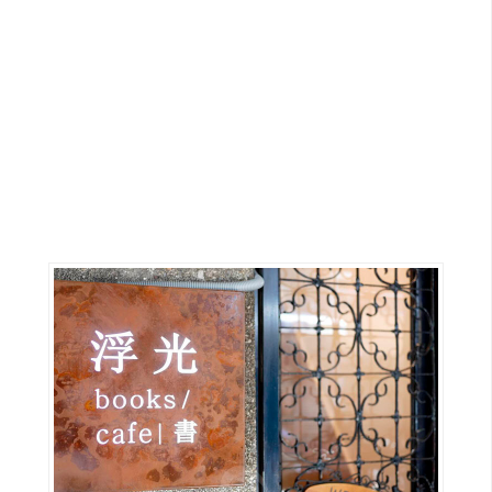
G
e
m
i
n
i
A
I
生
成
圖
片
影
片