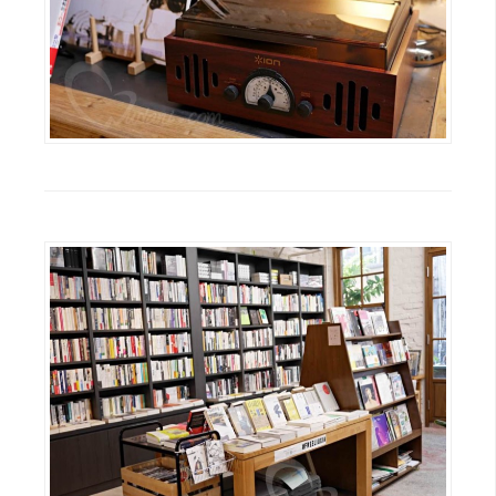
空
間
網
頁
設
計
前
端
H
T
M
L
/
C