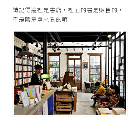
d
P
請記得這裡是書店，裡面的書是販售的，
r
e
不是隨意拿來看的唷
s
s
安
裝
與
設
定
外
掛
實
作
電
商