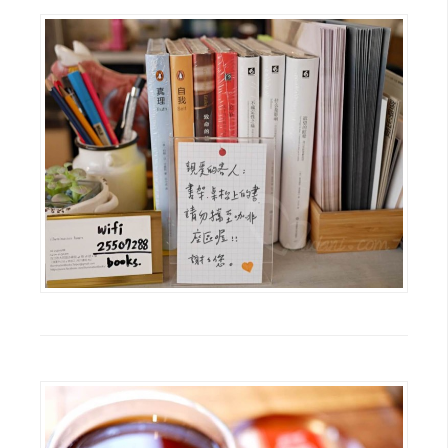
W
o
o
C
o
m
m
e
r
c
e
金
流
物
流