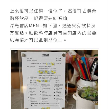
攝
影
上來後可以任選一個位子，然後再去櫃台
點杯飲品，記得要先結帳唷
浮光書店MENU如下圖，通通只有飲料沒
手
機
有餐點。點飲料時店員有告知店內的書要
攝
結完帳才可以拿到坐位上。
影
器
材
操
控
資
源
免