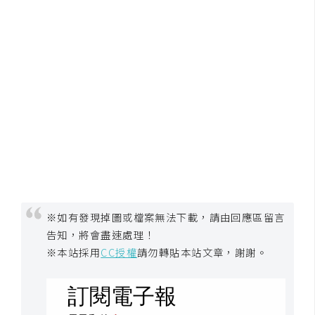
開
發
熱
門
文
章
全
站
※如有發現掉圖或檔案無法下載，請由回應區留言
導
告知，將會盡速處理！
覽
※本站採用
CC授權
請勿轉貼本站文章，謝謝。
合