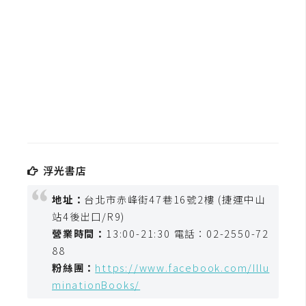
b
e
P
h
o
t
o
s
h
o
浮光書店
p
地址：
台北市赤峰街47巷16號2樓 (捷運中山
站4後出口/R9)
I
營業時間：
13:00-21:30 電話：02-2550-72
l
88
l
粉絲團：
https://www.facebook.com/Illu
u
minationBooks/
s