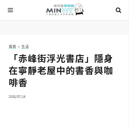
A
I
首頁
»
生活
「赤峰街浮光書店」隱身
A
I
工
在寧靜老屋中的書香與咖
具
啡香
C
h
2018/07/14
a
t
G
P
T