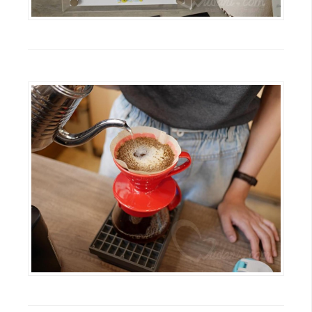
費
圖
庫
免
費
字
型
網
站
架
設
W
o
r