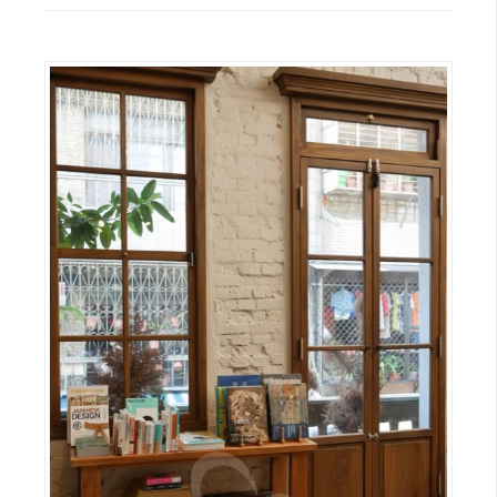
U
X
R
W
D
網
頁
後
端
P
H
P
D