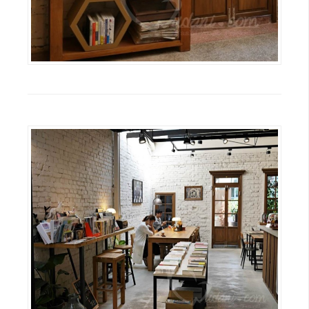
o
c
k
e
r
伺
服
器
設
定
資
源
免
費
圖