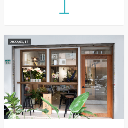
1
A
I
應
用
設
2022/03/18
計
網
站
影
像
A
d
o