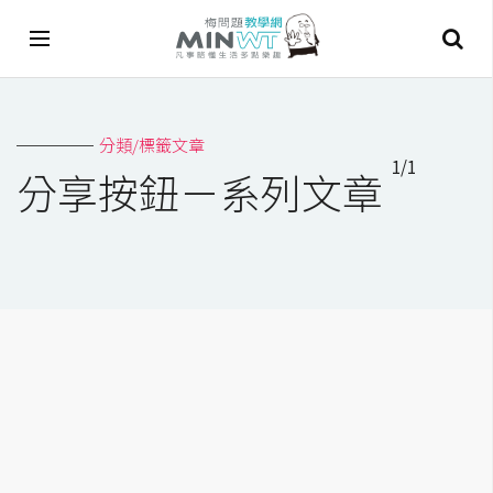
A
分類/標籤文章
I
1/1
分享按鈕－系列文章
A
I
工
具
C
h
a
t
G
P
T