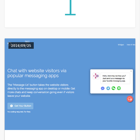
1
A
I
應
用
設
2016/09/25
計
網
站
影
像
A
d
o