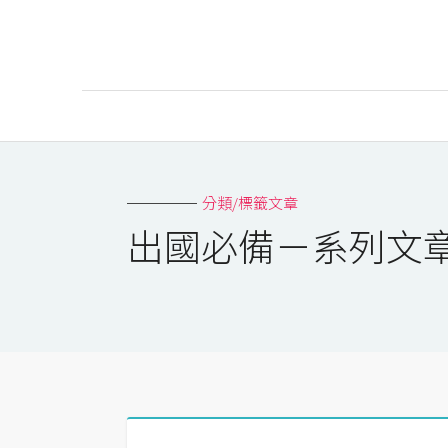
AI
AI工具
分類/標籤文章
ChatGPT
出國必備－系列文
Gemini
AI生成
圖片
影片
AI應用