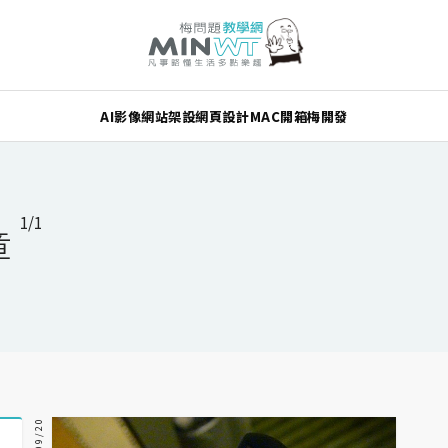
AI
影像
網站架設
網頁設計
MAC
開箱
梅開發
1/1
章