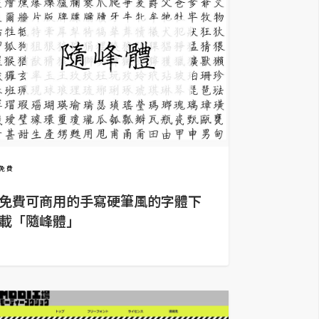
免費
免費可商用的手寫硬筆風的字體下
載「隨峰體」