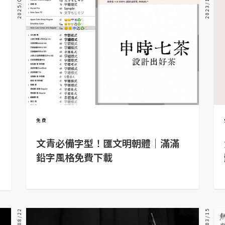
2025/05/14
2023/10/28
免費
文青必備字型！匯文明朝體｜滿滿
鉛字風格免費下載