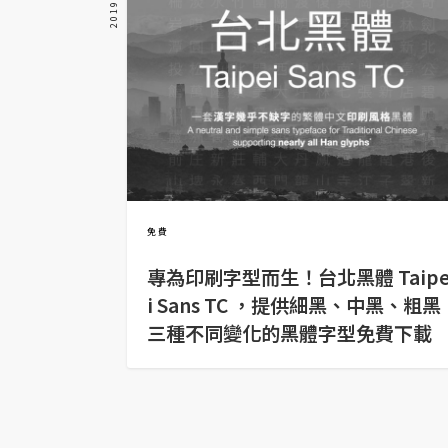
金流物流
架設
主機與網域
SEO 工具
免費空間
免費
網頁設計
專為印刷字型而生！台北黑體 Taip
前端
i Sans TC ，提供細黑、中黑、粗黑
HTML / CSS
三種不同變化的黑體字型免費下載
JavaScript
UI / UX