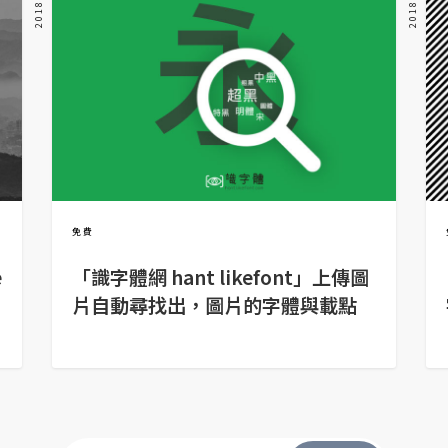
免費
e
「識字體網 hant likefont」上傳圖
片自動尋找出，圖片的字體與載點