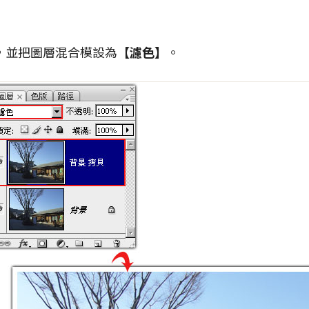
，並把圖層混合模設為
【濾色】
。