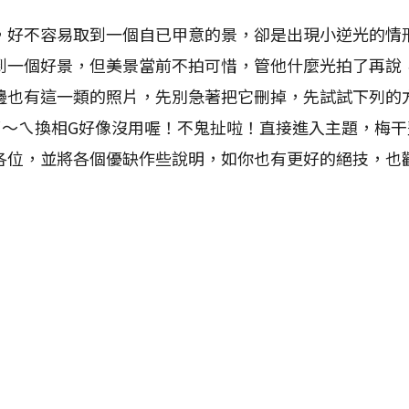
不容易取到一個自已甲意的景，卻是出現小逆光的情
到一個好景，但美景當前不拍可惜，管他什麼光拍了再說
邊也有這一類的照片，先別急著把它刪掉，先試試下列的
了～ㄟ換相G好像沒用喔！不鬼扯啦！直接進入主題，梅
各位，並將各個優缺作些說明，如你也有更好的絕技，也