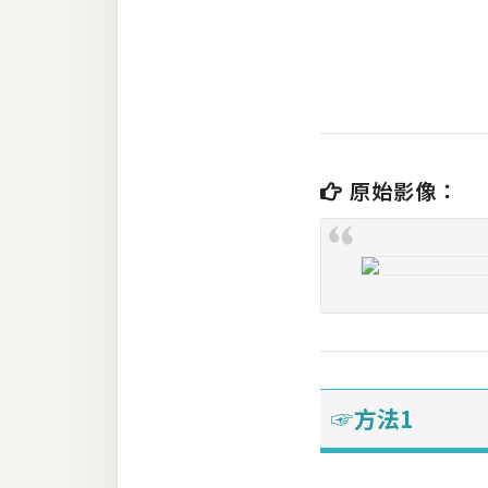
金流物流
架設
主機與網域
SEO 工具
免費空間
原始影像：
網頁設計
前端
HTML / CSS
JavaScript
☞方法1
UI / UX