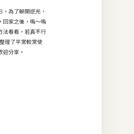
形，為了躲開逆光，
，回家之後，嗚～嗚
方法看看，若真不行
干整理了平常較常使
歡迎分享。