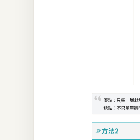
梅開發
熱門文章
全站導覽
合作提案
優點：只需一層就
缺點：不只單單將
☞方法2