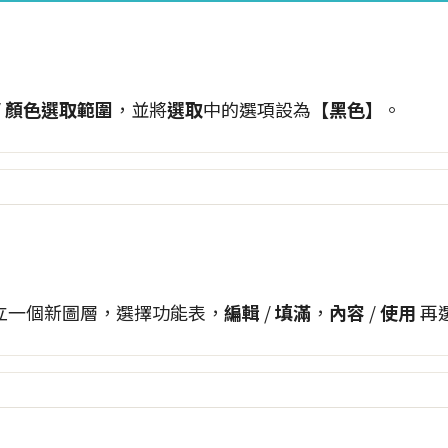
/
顏色選取範圍
，並將
選取
中的選項設為
【黑色】
。
立一個新圖層，選擇功能表，
編輯
/
填滿
，
內容
/
使用
再