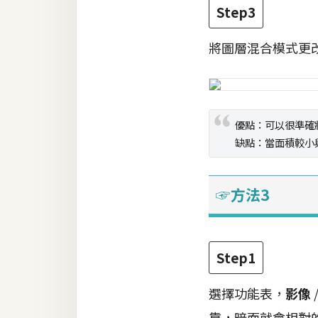
Step3
將圖層混合模式更
優點：可以很準確
缺點：當面積較小
☞方法3
Step1
選擇功能表，
影像
靠，暗面就會相對