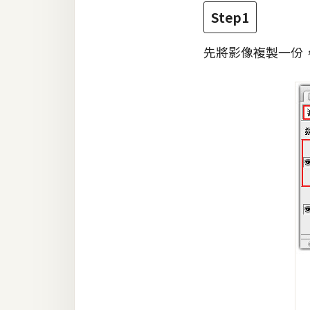
RWD 網頁
Step1
後端
先將影像複製一份
PHP
Docker
伺服器設定
資源
免費圖示
免費版型
MAC
開箱