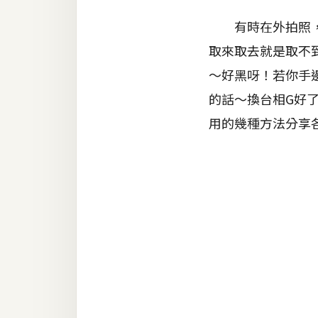
器材操控
有時在外拍照，好
資源
取來取去就是取不
免費圖庫
～好黑呀！若你手
免費字型
的話～換台相G好
用的幾種方法分享
網站架設
WordPress
安裝與設定
外掛實作
電商
WooCommerce