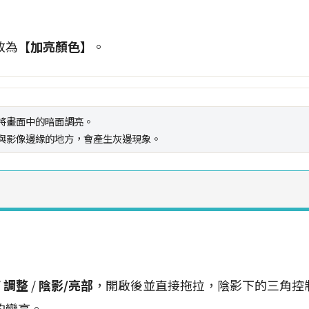
改為
【加亮顏色】
。
將畫面中的暗面調亮。
與影像邊緣的地方，會產生灰邊現象。
/
調整
/
陰影/亮部
，開啟後並直接拖拉，陰影下的三角控
的變亮。