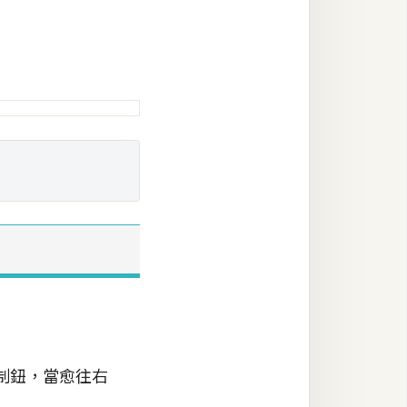
制鈕，當愈往右