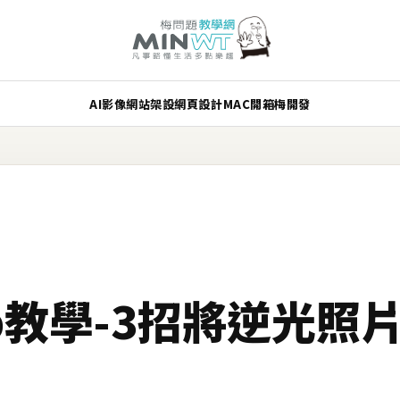
AI
影像
網站架設
網頁設計
MAC
開箱
梅開發
hop教學-3招將逆光