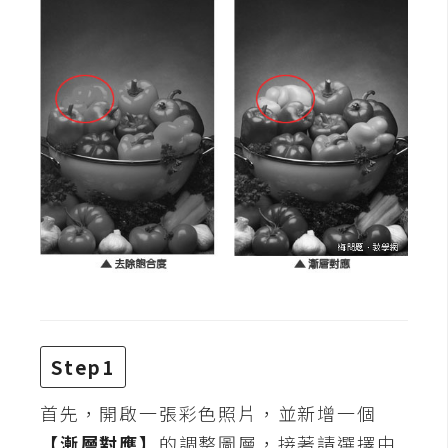
費
圖
庫
免
費
字
型
網
站
架
設
Step1
W
首先，開啟一張彩色照片，並新增一個
o
r
【漸層對應】
的調整圖層，接著請選擇由