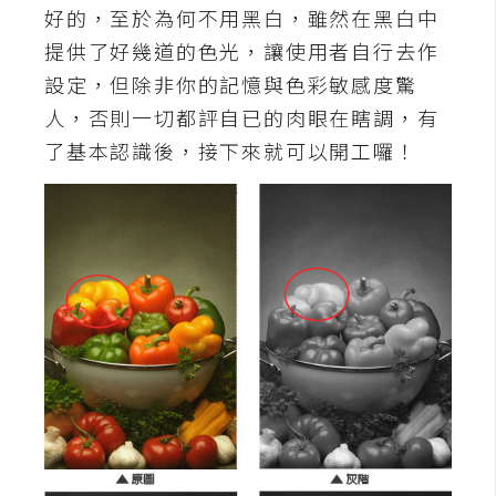
攝
好的，至於為何不用黑白，雖然在黑白中
影
提供了好幾道的色光，讓使用者自行去作
設定，但除非你的記憶與色彩敏感度驚
手
人，否則一切都評自已的肉眼在瞎調，有
機
了基本認識後，接下來就可以開工囉！
攝
影
器
材
操
控
資
源
免