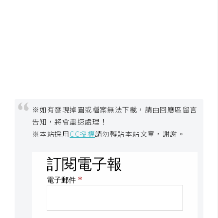
U
X
R
W
D
網
頁
※如有發現掉圖或檔案無法下載，請由回應區留言
告知，將會盡速處理！
後
端
※本站採用
CC授權
請勿轉貼本站文章，謝謝。
P
H
P
D