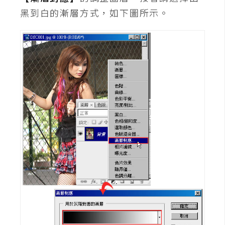
d
P
黑到白的漸層方式，如下圖所示。
r
e
s
s
安
裝
與
設
定
外
掛
實
作
電
商