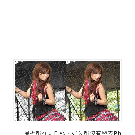
G
e
m
i
n
i
A
I
生
成
圖
片
影
最近都在玩Flex，好久都沒有發表
Ph
片