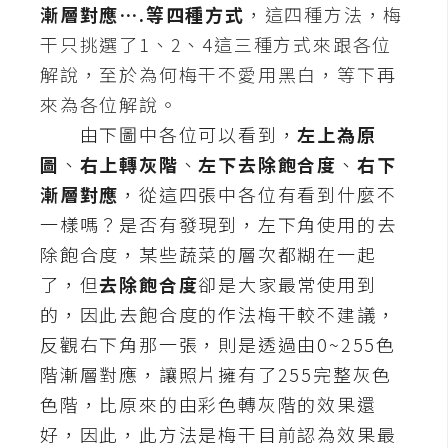
漸層對應….等四種方式
，這四種方法，梅
t
r
干只挑選了1、2、4這三種方式來跟各位
a
解說，至於為何梅干不愛用黑白，等下再
t
來為各位解說。
o
由下圖中各位可以看到，
左上為
原
r
圖
、
右上轉
灰階
、
左下
去除飽合度
、
右下
漸層對應
，從這四張中各位有看到什麼不
去
一樣嗎？是否有發現到，
左下角使用的去
背
與
除飽合度
，某些蔬菜的層次都糊在一起
合
了，但
去除飽合度
卻是大家最常使用到
成
的，因此去飽合度的作法梅干較不建議，
攝
反觀右下角那一張，則是透過由0~255色
影
階漸層對應，讓照片擁有了255完整灰色
色階，比原來的由彩色轉灰階的效果還
商
好，因此，此方法是梅干目前認為效果最
品