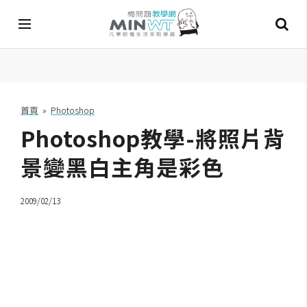
A
I
首頁
»
Photoshop
Photoshop教學-將照片背
A
I
工
景變黑白主角是彩色
具
2009/02/13
C
h
a
t
G
P
T