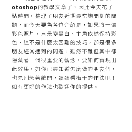
otoshop
的教學文章了，因此今天花了一
A
I
點時間，整理了朋友近期最常詢問到的問
應
用
題，而今天要為各位介紹是，如果將一張
彩色照片，背景變黑白、主角依然保持彩
設
色，這不是什麼太困難的技巧，卻是很多
計
朋友經常遇到的問題，雖然不難但其中卻
隱藏著一個很重要的觀念，要如何實現出
網
此效果，如你已經知道怎麼做的朋友們，
站
也先別急著離開，聽聽看梅干的作法吧！
如有更好的作法也歡迎你的提供。
影
像
A
d
o