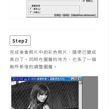
W
o
o
C
o
m
Step2
m
e
完成後會照片中的彩色照片，隨便已變成
r
黑白了，同時在圖層的地方，也多了一個
c
剛所新增的調整圖層。
e
金
流
物
流