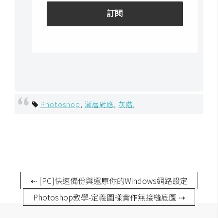
o
c
k
e
r
伺
服
Photoshop
,
漸層對應
,
灰階
,
器
設
定
資
源
⇠ [PC]快速備份與還原你的Windows網路設定
免
Photoshop教學-定義圖樣實作無接縫底圖 ⇢
費
圖