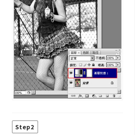
架
設
主
機
與
網
域
S
E
O
工
具
免
Step2
費