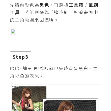
空
先將前影色為
黑色
，再選擇
工具箱
/
筆刷
間
工具
，將筆刷選為毛邊筆刷，對著畫面中
的主角範圍來回塗鴨。
網
頁
設
計
Step3
前
端
哈哈~簡單吧!隨即就已完成背景黑白、主
角彩色的效果。
H
T
M
L
/
C