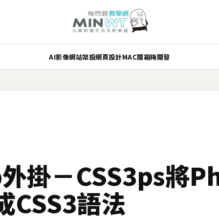
AI
影像
網站架設
網頁設計
MAC
開箱
梅開發
p外掛－CSS3ps將Ph
CSS3語法