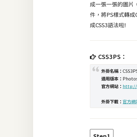
成一張一張的圖片，
件，將PS樣式轉成
梅開發
成CSS3語法啦!
熱門文章
全站導覽
CSS3PS：
外掛名稱：
CSS3P
合作提案
適用版本：
Photo
官方網站：
http:/
外掛下載：
官方網
Step1