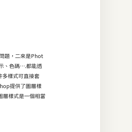
題，二來是Phot
示、色碼….都能透
就有許多樣式可直接套
hop提供了圖層樣
圖層樣式是一個相當