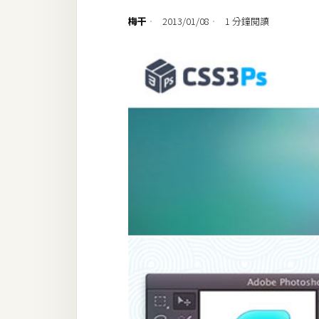
設計
梅干
2013/01/08
1 分鐘閱讀
網站
影像
Adobe
Photoshop
Illustrator
去背與合成
攝影
商品攝影
手機攝影