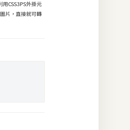
CSS3PS外掛元
的圖片，直接就可轉