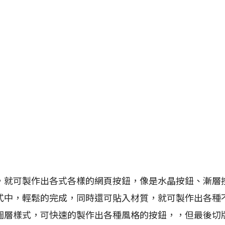
可製作出各式各樣的網頁按鈕，像是水晶按鈕、漸層按
式中，輕鬆的完成，同時還可貼入材質，就可製作出各種
圖層樣式，可快速的製作出各種風格的按鈕，，但最後切