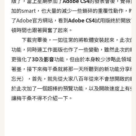
版了，當上星期參加了
Adobe CS4
的發表會後，覺得此
加的smart，也大量的減少一些鎖碎的重覆性動作，
A
I
了Adobe官方網站，看到
應
Adobe CS4
試用版終於開放下
用
頓時間也跟著興奮了起來。
下載完畢後，一如往常的將軟體安裝起來，此次的
設
計
功能，同時連工作面版也作了一些變動，雖然此次的
Ph
更強化了
3D
及
影音
功能，但由於本身較少涉略此領域
著墨，接下來梅干桑就將那一天所聽到的新功能分享給
網
站
忘光），首先，就先從大家八百年從來不會想開啟的
Br
於此次加了一個超棒的預覽功能，以及開啟速度上有些
讓梅干桑不得不介紹一下。
影
像
A
d
o