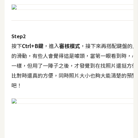
t
r
a
t
o
Step2
r
按下
Ctrl+B鍵
，進入
審核模式
，接下來再搭配鍵盤的上
的滑動，有些人會覺得這是噱頭，當第一眼看到時，心
去
一樣，但用了一陣子之後，才發覺到在找照片還挺方便
背
比對時還真的方便，同時照片大小也夠大能清楚的預覽
與
合
吧！
成
攝
影
商
品