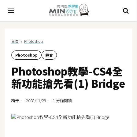
A
首頁
»
Photoshop
I
Photoshop
綜合
A
I
Photoshop教學-CS4全
工
具
新功能搶先看(1) Bridge
C
h
梅干
2008/11/29
1 分鐘閱讀
a
t
G
P
T