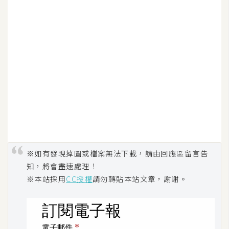
攝
影
手
機
攝
影
器
材
操
※如有發現掉圖或檔案無法下載，請由回應區留言告
控
知，將會盡速處理！
※本站採用
CC授權
請勿轉貼本站文章，謝謝。
資
源
免