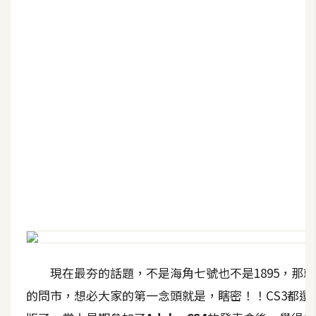
G
e
m
i
n
i
A
I
生
成
圖
片
現在最夯的話題，不是海角七號也不是1895，那就
的問市，想必大家的第一念頭就是，瞎密！！CS3都還
影
片