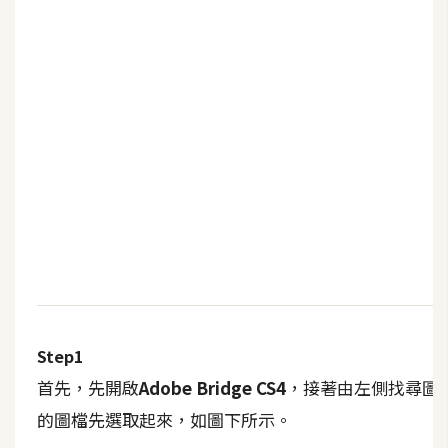
b
e
P
h
o
t
o
s
h
o
p
I
Step1
l
首先，先開啟
Adobe Bridge CS4
，接著由左側找尋圖
l
u
的圖檔先選取起來，如圖下所示。
s