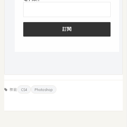
費
圖
庫
免
費
字
型
網
站
標籤
CS4
Photoshop
架
設
W
o
r