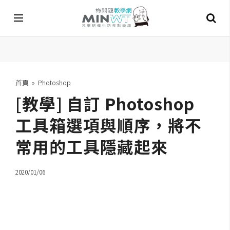
A
I
首頁
»
Photoshop
[教學] 自訂 Photoshop
A
I
工
工具箱選項與順序，將不
具
常用的工具隱藏起來
C
h
2020/01/06
a
t
G
P
T