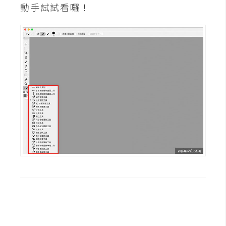
動手試試看囉！
空
間
網
頁
設
計
前
端
H
T
M
L
/
C