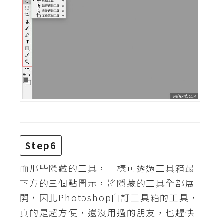
架
設
主
機
與
網
域
S
E
Step6
O
工
而那些隱藏的工具，一樣可透過工具箱最
具
下方的三個點圖示，將隱藏的工具全部展
開，因此Photoshop自訂工具箱的工具，
免
真的是超方便，還沒用過的朋友，也趕快
費