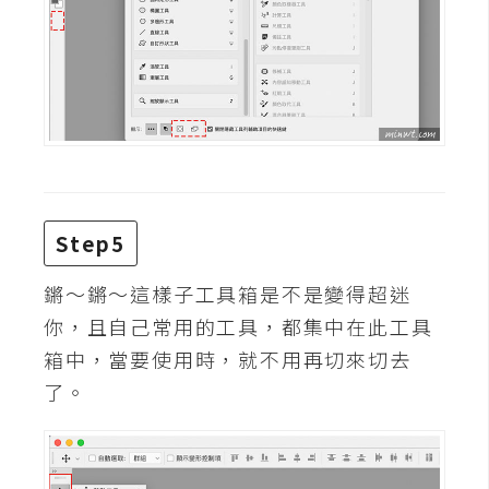
W
o
o
C
o
m
m
e
Step5
r
c
鏘～鏘～這樣子工具箱是不是變得超迷
e
你，且自己常用的工具，都集中在此工具
箱中，當要使用時，就不用再切來切去
金
了。
流
物
流