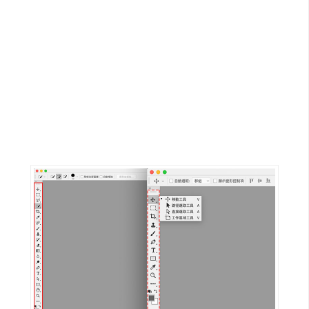
G
e
m
i
n
i
A
I
生
成
圖
片
影
片