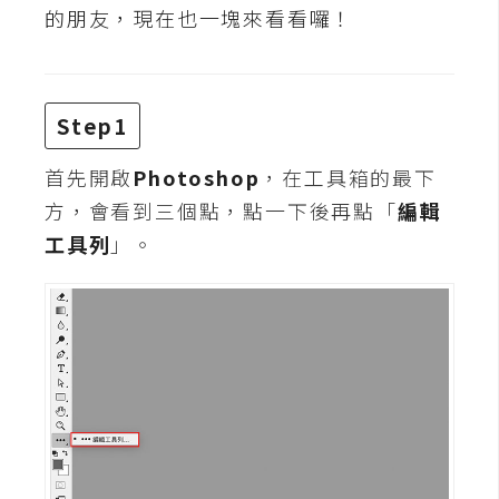
t
的朋友，現在也一塊來看看囉！
r
a
t
o
Step1
r
首先開啟
Photoshop
，在工具箱的最下
方，會看到三個點，點一下後再點「
編輯
去
工具列
」。
背
與
合
成
攝
影
商
品