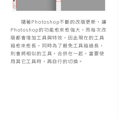
A
I
應
隨著Photoshop不斷的改版更新，讓
用
Photoshop的功能愈來愈強大，而每次改
設
版都會增加工具與特效，因此現在的工具
計
箱愈來愈長，同時為了避免工具箱過長，
則會將相似的工具，合併在一起，當要使
網
用其它工具時，再自行的切換。
站
影
像
A
d
o