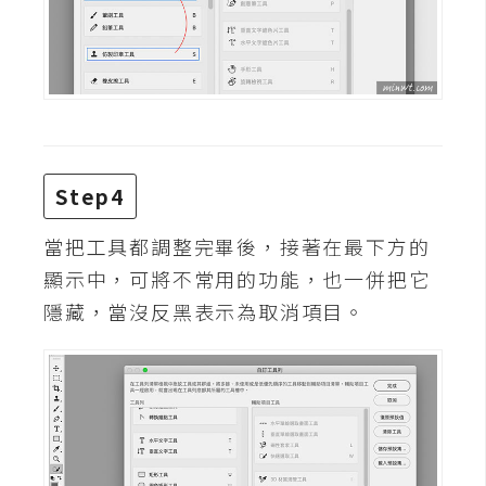
d
P
r
e
s
s
安
裝
Step4
與
設
當把工具都調整完畢後，接著在最下方的
定
顯示中，可將不常用的功能，也一併把它
隱藏，當沒反黑表示為取消項目。
外
掛
實
作
電
商