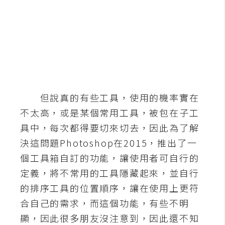
b
e
P
h
o
t
o
但說真的有些工具，使用的機率實在
s
不太高，或是某個常用工具，被包在子工
h
o
具中，每次都得要切來切去，因此為了解
p
決這問題Photoshop在2015，推出了一
個工具箱自訂的功能，讓使用者可自行的
I
定義，將不常用的工具隱藏起來，並自行
l
的排序工具的位置順序，讓在使用上更符
l
合自己的需求，而這個功能，有些不明
u
顯，因此很多朋友沒注意到，因此還不知
s