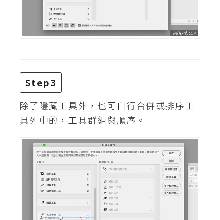
費
圖
庫
免
費
Step3
字
型
除了隱藏工具外，也可自行合併或排序工
具列中的，工具群組與順序。
網
站
架
設
W
o
r