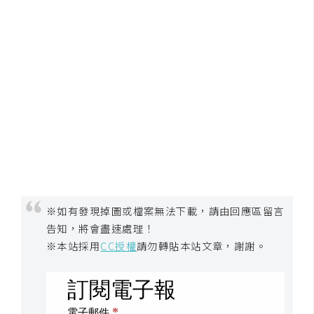
S
S
J
a
v
a
S
c
r
i
※如有發現掉圖或檔案無法下載，請由回應區留言
p
告知，將會盡速處理！
t
※本站採用
CC授權
請勿轉貼本站文章，謝謝。
U
I
/