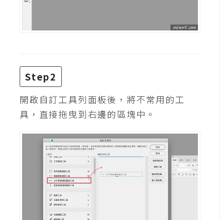
攝
影
手
機
攝
Step2
影
開啟自訂工具列面板後，將不常用的工
具，直接拖曳到右邊的區塊中。
器
材
操
控
資
源
免