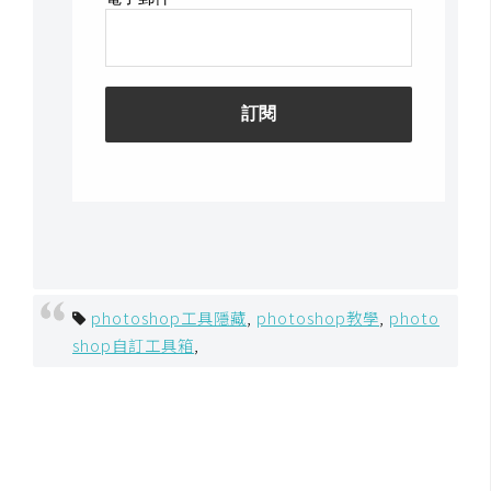
U
X
R
W
D
網
頁
後
端
photoshop工具隱藏
,
photoshop教學
,
photo
shop自訂工具箱
,
P
H
P
D