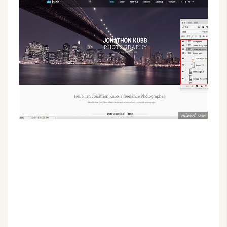
架
設
主
機
與
網
域
S
E
O
工
具
免
費