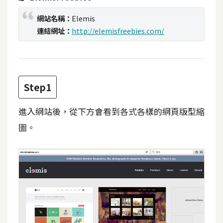
t
網站名稱：
Elemis
r
a
連結網址：
http://elemisfreebies.com/
t
o
r
Step1
去
進入網站後，從下方會看到各式各樣的網頁版型縮
背
與
圖。
合
成
攝
影
商
品