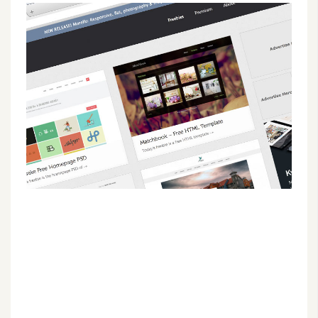
G
e
m
i
n
i
A
I
生
成
圖
片
影
片