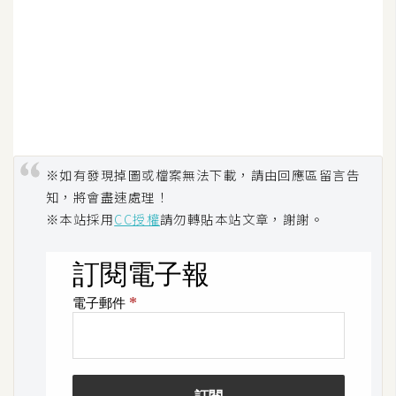
空
間
網
頁
設
※如有發現掉圖或檔案無法下載，請由回應區留言告
計
知，將會盡速處理！
※本站採用
CC授權
請勿轉貼本站文章，謝謝。
前
端
H
T
M
L
/
C