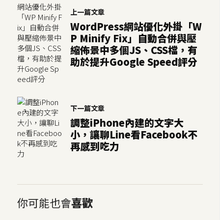
U
上一篇文章
X
WordPress網站優化外掛「W
P Minify Fix」自動合併與壓
縮佈景中多個JS、CSS檔，有
R
助於提升Google Speed評分
W
D
網
頁
下一篇文章
調整iPhone內建的文字大
後
端
小，讓聊Line看Facebook不
再感到吃力
P
H
P
你可能也會
喜歡
D