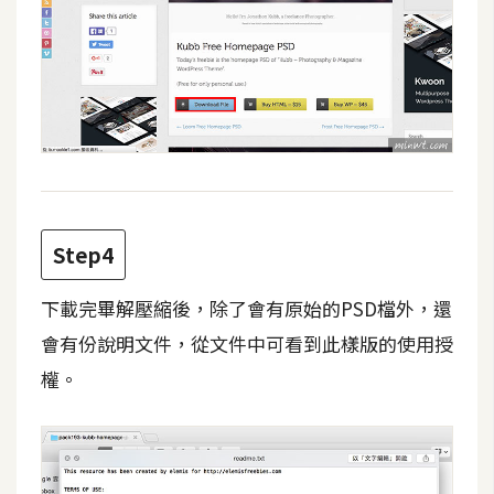
d
P
r
e
s
s
安
裝
與
設
Step4
定
下載完畢解壓縮後，除了會有原始的PSD檔外，還
外
會有份說明文件，從文件中可看到此樣版的使用授
掛
權。
實
作
電
商