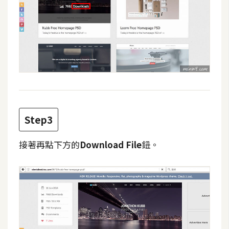
費
圖
庫
免
費
字
型
Step3
網
接著再點下方的
Download File
鈕。
站
架
設
W
o
r