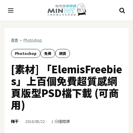
A
首頁
»
Photoshop
I
Photoshop
免費
網頁
A
I
[素材] 「ElemisFreebie
工
具
s」上百個免費超質感網
C
頁版型PSD檔下載 (可商
h
用)
a
t
G
梅干
2016/08/22
1 分鐘閱讀
P
T