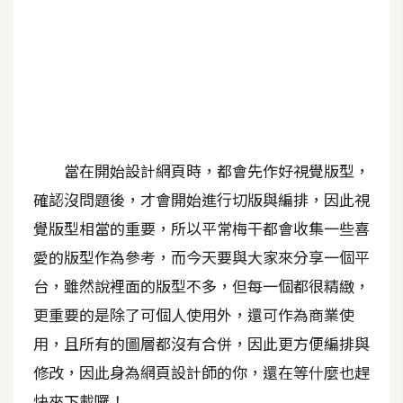
A
I
應
用
設
計
當在開始設計網頁時，都會先作好視覺版型，
確認沒問題後，才會開始進行切版與編排，因此視
網
覺版型相當的重要，所以平常梅干都會收集一些喜
站
愛的版型作為參考，而今天要與大家來分享一個平
台，雖然說裡面的版型不多，但每一個都很精緻，
影
更重要的是除了可個人使用外，還可作為商業使
像
用，且所有的圖層都沒有合併，因此更方便編排與
A
修改，因此身為網頁設計師的你，還在等什麼也趕
d
o
快來下載囉！