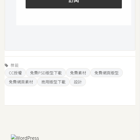
S
S
J
a
v
a
S
標籤
c
CC授權
免費PSD版型下載
免費素材
免費網頁版型
r
免費網頁素材
商用版型下載
設計
i
p
t
U
I
/