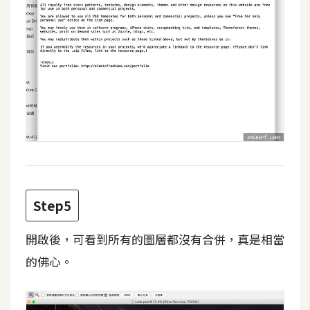
W
o
o
C
o
m
m
e
r
c
e
Step5
開啟後，可看到所有的圖層都沒有合併，真是相當
金
流
的佛心。
物
流