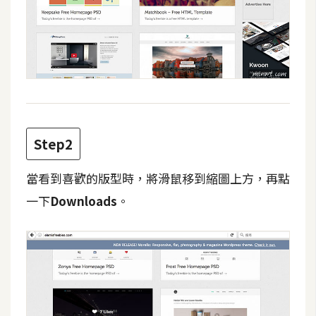
攝
影
手
機
攝
影
Step2
器
當看到喜歡的版型時，將滑鼠移到縮圖上方，再點
材
一下
Downloads
。
操
控
資
源
免