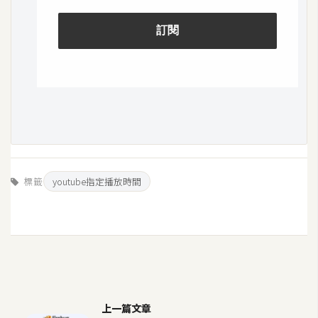
S
S
J
a
v
a
S
c
r
標籤
youtube指定播放時間
i
p
t
U
I
上一篇文章
/