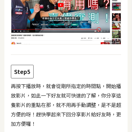
W
o
o
C
o
m
m
e
r
Step5
c
e
再按下播放時，就會從剛所指定的時間點，開始播
放影片，如此一下好友就可快速的了解，你分享這
金
隻影片的重點在那，就不用再手動調整，是不是超
流
方便的呀！趕快學起來下回分享影片給好友時，更
物
加方便囉！
流