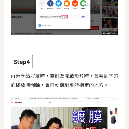
d
P
r
e
s
s
安
裝
與
Step4
設
定
再分享給好友時，當好友開啟影片時，會看到下方
的播放時間軸，會自動跳到剛所指定的地方。
外
掛
實
作
電
商