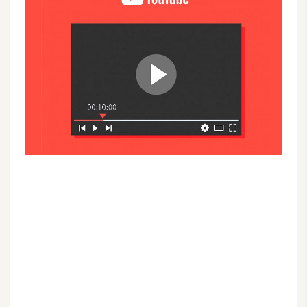
G
e
m
i
n
i
A
I
生
成
圖
片
影
片