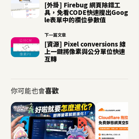
[外掛] Firebug 網頁除錯工
U
具，免看CODE快速搜出Goog
X
le表單中的欄位參數值
下一篇文章
R
[資源] Pixel conversions 線
W
上一鍵將像素與公分單位快速
D
互轉
網
頁
後
端
你可能也會
喜歡
P
H
P
D