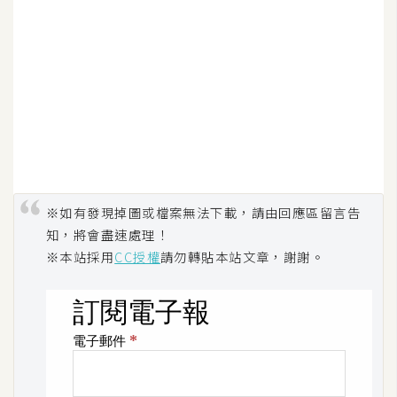
空
間
網
頁
設
計
※如有發現掉圖或檔案無法下載，請由回應區留言告
前
知，將會盡速處理！
端
※本站採用
CC授權
請勿轉貼本站文章，謝謝。
H
T
M
L
/
C