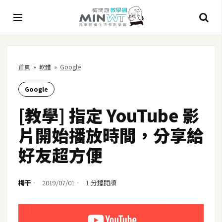
A
首頁
»
軟體
»
Google
I
Google
A
I
[教學] 指定 YouTube 影
工
具
片開始播放時間，分享給
C
好友超方便
h
a
t
梅干
2019/07/01
1 分鐘閱讀
G
P
T