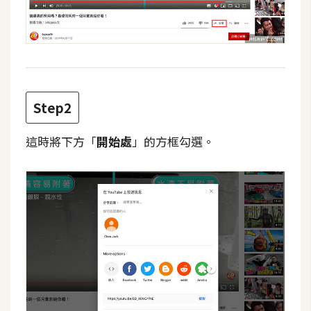
攝
影
手
機
攝
Step2
影
這時將下方「
開始處
」的方框勾選。
器
材
操
控
資
源
免