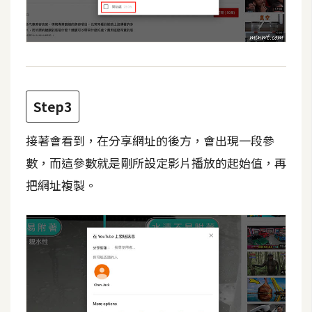
費
圖
庫
免
費
Step3
字
型
接著會看到，在分享網址的後方，會出現一段參
數，而這參數就是剛所設定影片播放的起始值，再
把網址複製。
網
站
架
設
W
o
r