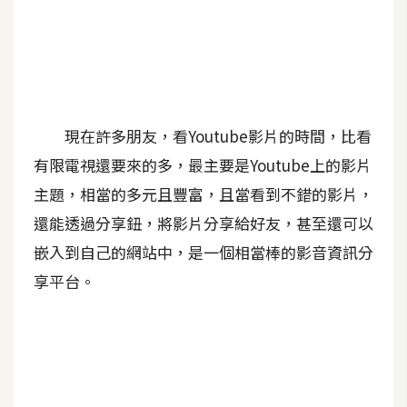
A
I
應
用
設
現在許多朋友，看Youtube影片的時間，比看
計
有限電視還要來的多，最主要是Youtube上的影片
主題，相當的多元且豐富，且當看到不錯的影片，
網
還能透過分享鈕，將影片分享給好友，甚至還可以
站
嵌入到自己的網站中，是一個相當棒的影音資訊分
享平台。
影
像
A
d
o