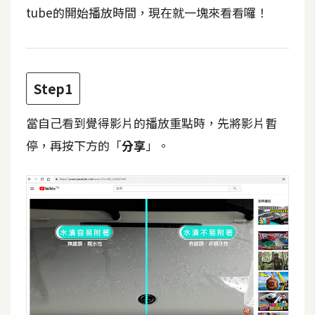
t
tube的開始播放時間，現在就一塊來看看囉！
r
a
t
o
Step1
r
當自己看到覺得影片的播放重點時，先將影片暫
去
停，再按下方的「
分享
」。
背
與
合
成
攝
影
商
品