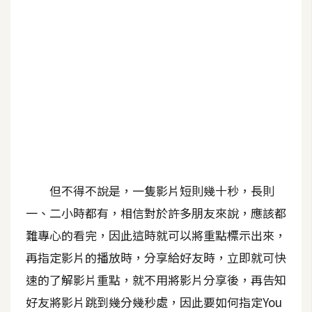
b
e
P
h
o
t
o
s
h
o
但不得不說是，一隻影片短則幾十秒，長則
p
一、二小時都有，相信對於許多朋友來說，應該都
難專心的看完，因此這時就可以將重點標示出來，
I
l
再指定影片的播放時，分享給好友時，立即就可快
l
速的了解影片重點，就不用將影片分享後，再告知
u
好友將影片跳到幾分幾秒處，因此要如何指定You
s