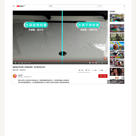
架
設
主
機
與
網
域
S
E
O
工
具
免
費