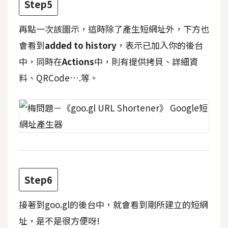
d
Step5
P
r
e
再點一次該圖示，這時除了產生短網址外，下方也
s
s
會看到
added to history
，表示已加入你的後台
中，同時在
Actions
中，則有提供拷貝、詳細資
安
料、QRCode….等。
裝
與
設
定
外
掛
Step6
實
作
接著到goo.gl的後台中，就會看到剛所建立的短網
電
址，是不是很方便呀!
商