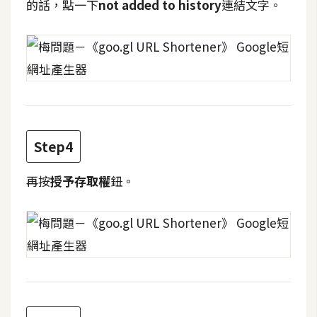
費
的話，點一下
not added to history
連結文字。
圖
庫
免
費
字
型
Step4
再按
授予存取權
鈕。
網
站
架
設
W
o
r