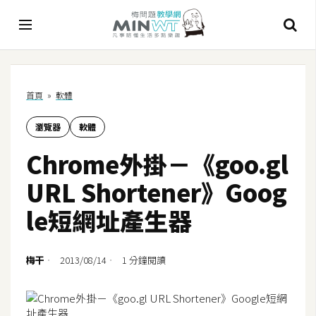
A
首頁
»
軟體
I
瀏覽器
軟體
A
I
Chrome外掛－《goo.gl
工
具
URL Shortener》Goog
C
le短網址產生器
h
a
t
梅干
2013/08/14
1 分鐘閱讀
G
P
T