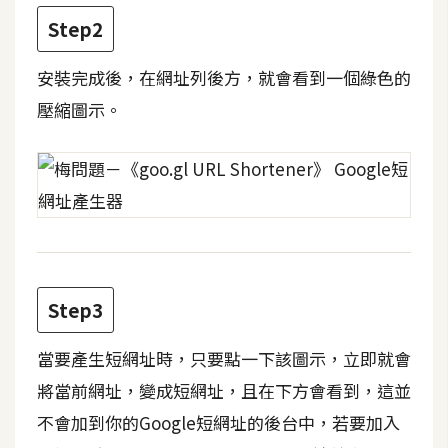
攝
Step2
影
安裝完成後，在網址列後方，就會看到一個綠色的
手
壓縮圖示。
機
攝
影
器
材
操
Step3
控
資
當要產生短網址時，只要點一下該圖示，立即就會
源
將當前網址，變成短網址，且在下方會看到，這並
不會加到你的Google短網址的後台中，若要加入
免