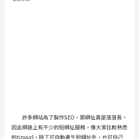
G
e
m
i
n
i
A
I
生
成
圖
片
許多網站為了製作SEO，那網址真是落落長，
因此網路上有不少的短網址服務，像大家比較熟悉
影
的tinyurl，除了可自動產生短網址外，也可自己
片