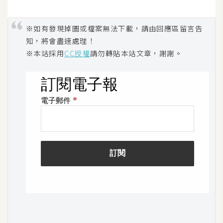
架
設
※如有發現掉圖或檔案無法下載，請由回應區留言告
知，將會盡速處理！
主
※本站採用
CC授權
請勿轉貼本站文章，謝謝。
機
與
網
域
S
E
O
工
具
免
費