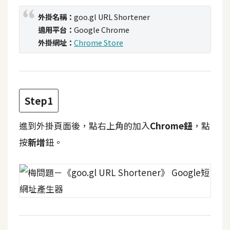
t
外掛名稱：
goo.gl URL Shortener
r
適用平台：
Google Chrome
a
外掛網址：
Chrome Store
t
o
r
Step1
去
背
進到外掛頁面後，點右上角的加入
Chrome鈕
，點
與
合
按
新增
鈕。
成
攝
影
商
品