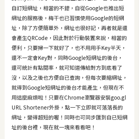
自訂短網址，相當的不錯，自從Google也推出短
A
I
網址的服務後，梅干也已習慣使用Google的短網
應
用
址，除了方便簡單外，網址也很好記，再者就是還
會產生QRCode，因此對於行動裝置來說，相當的
設
便利，只要掃一下就好了，也不用用手Key半天，
計
還不一定會Key對，同時Google短網址的後台，
還可統計有點閱率，就可知道傳給對方到底看了
網
沒，以及之後也方便自已查詢，但每次要縮網址，
站
就得到Google短網址的後台才能產生，但現在不
用這麼麻煩啦！只要在Chrome瀏覽器安裝goo.gl
影
URL Shortener外掛，點一下立即就可落落長的
像
網址，變得超短的喔！同時也可同步匯到自已短網
址的後台裡，現在就一塊來看看吧！
A
d
o