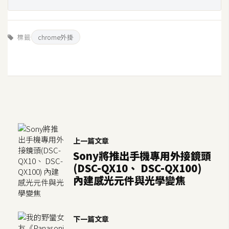
空
間
標籤
chrome外掛
網
頁
設
計
前
端
上一篇文章
Sony將推出手機專用外接鏡頭
H
(DSC-QX10、 DSC-QX100)
T
內建感光元件與光學變焦
M
L
/
下一篇文章
C