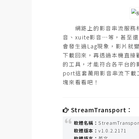
設計
網站
網路上的影音串流服務相當
音、xuite影音…等，甚
影像
會發生過Lag現象，影片
下載回來，再透過本機直接
Adobe
的工具，才能符合各平台的影
Photoshop
port這套萬用影音串流
Illustrator
塊來看看吧！
去背與合成
攝影
StreamTransport：
商品攝影
軟體名稱：
StreamTranspor
手機攝影
軟體版本：
v1.0.2.2171
軟體語言：
英文