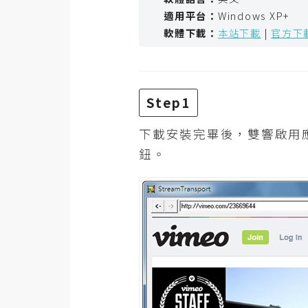
器材操控
適用平台：
Windows XP+
軟體下載：
本站下載
|
官方下
資源
免費圖庫
免費字型
Step1
下載安裝完畢後，雙響啟用
網站架設
鈕。
WordPress
安裝與設定
外掛實作
電商
WooCommerce