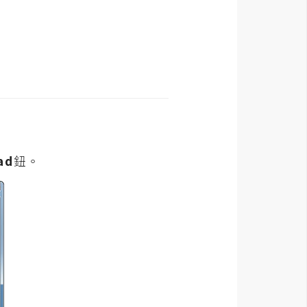
ad
鈕。