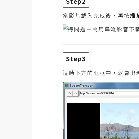
Step2
RWD 網頁
當影片載入完成後，再按
播
後端
PHP
Docker
伺服器設定
Step3
資源
這時下方的框框中，就會出
免費圖示
免費版型
MAC
開箱