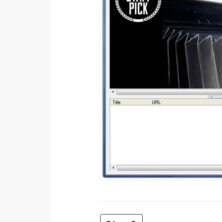
金流物流
架設
主機與網域
SEO 工具
免費空間
網頁設計
前端
HTML / CSS
JavaScript
UI / UX