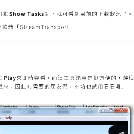
可點
Show Tasks
鈕，就可看到目前的下載狀況了。
點
Play
來即時觀看，而這工具還真是挺方便的，經
載來，因此有需要的朋友們，不坊也試用看看囉!