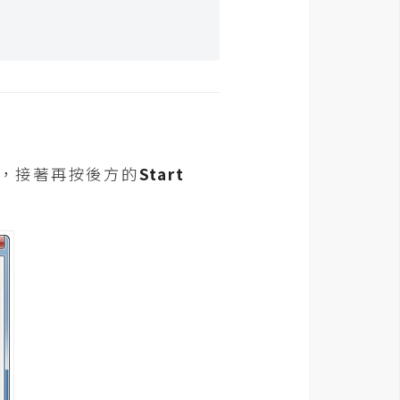
，接著再按後方的
Start