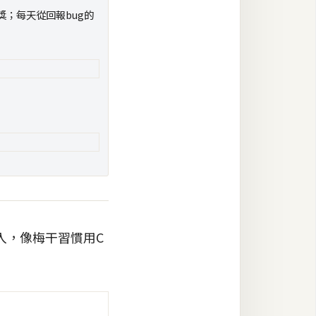
獎；每天從回報bug的
入，像梅干習慣用C