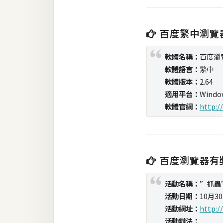
RWD 網頁
後端
百度繁中瀏覽
PHP
軟體名稱：
百度瀏
Docker
軟體語言：
繁中
軟體版本：
2.64
伺服器設定
適用平台：
Window
資源
軟體官網：
http:/
免費圖示
免費版型
百度瀏覽器有
MAC
活動名稱：
”抓蟲
活動日期：
10月30
活動網址：
http:/
開箱
活動辦法：