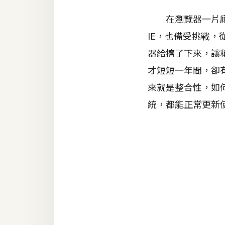
器材操控
在瀏覽器一片廝殺
資源
IE，也備受挑戰，從
免費圖庫
器給擠了下來，讓
免費字型
才短短一年間，卻
來就是整合性，如
統，都能正常更新使用
網站架設
WordPress
安裝與設定
外掛實作
電商
WooCommerce