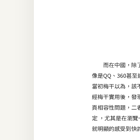
金流物流
架設
主機與網域
SEO 工具
免費空間
而在中國，除了IE、
像是QQ、360
網頁設計
當初梅干以為，該
前端
經梅干實用後，發現
HTML / CSS
頁相容性問題，二
JavaScript
定 ，尤其是在瀏覽一
就明顯的感受到快
UI / UX