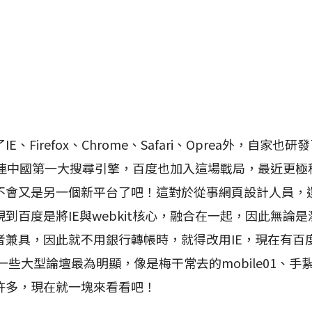
Firefox、Chrome、Safari、Oprea外，自家也
甚至連中國第一大搜尋引擎，百度也加入這場戰局，最近更
不會又是另一個新平台了吧！這對於從事網頁設計人員，
到百度是將IE與webkit核心，融合在一起，因此無論
者兼具，因此就不用銀行轉帳時，就得改用IE，現在有百
些大型論壇最為明顯，像是梅干常去的mobile01、手紥、
許多，現在就一塊來看看吧！