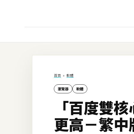
AI
AI工具
ChatGPT
首頁
»
軟體
Gemini
瀏覽器
軟體
AI生成
「百度雙核
圖片
影片
更高－繁中
AI應用