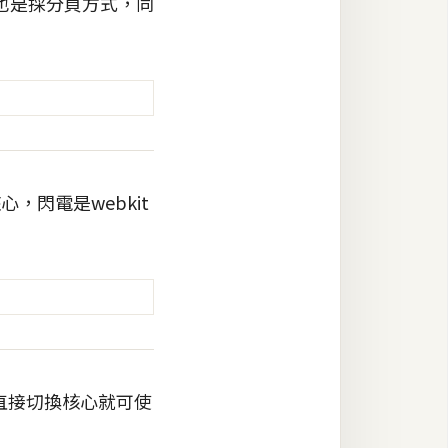
也是採分頁方式，同
閃電是webkit
直接切換核心就可使