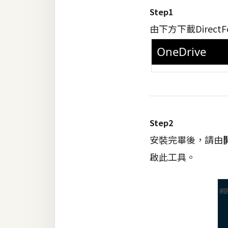
Step1
由下方下載
DirectF
Step2
安裝完畢後，請由
啟此工具。