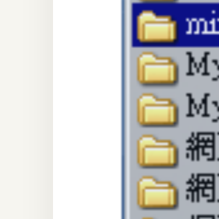
器材操控
資源
免費圖庫
免費字型
網站架設
WordPress
安裝與設定
外掛實作
電商
WooCommerce