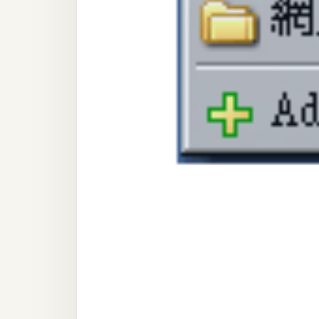
金流物流
架設
主機與網域
SEO 工具
免費空間
網頁設計
前端
HTML / CSS
JavaScript
UI / UX