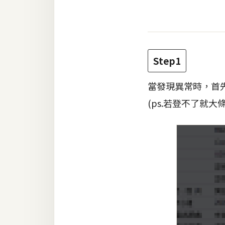
RWD 網頁
後端
PHP
Step1
Docker
當發現異常時，首先
伺服器設定
(ps.若登不了就
資源
免費圖示
免費版型
MAC
開箱