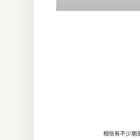
器材操控
資源
免費圖庫
免費字型
網站架設
WordPress
安裝與設定
外掛實作
電商
WooCommerce
相信有不少朋友的