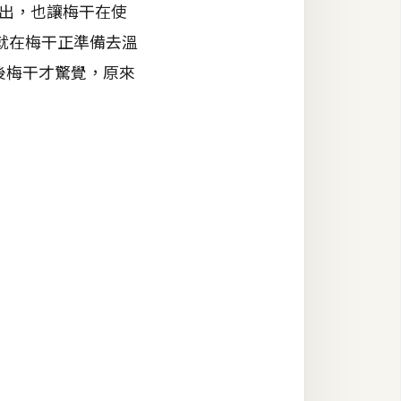
推出，也讓梅干在使
就在梅干正準備去溫
後梅干才驚覺，原來