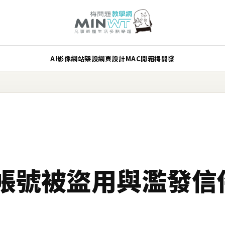
AI
影像
網站架設
網頁設計
MAC
開箱
梅開發
il帳號被盜用與濫發