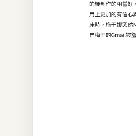
金流物流
的機制作的相當好，
用上更加的有信心
架設
主機與網域
床時，梅干嫂突然
是梅干的Gmail被
SEO 工具
免費空間
網頁設計
前端
HTML / CSS
JavaScript
UI / UX