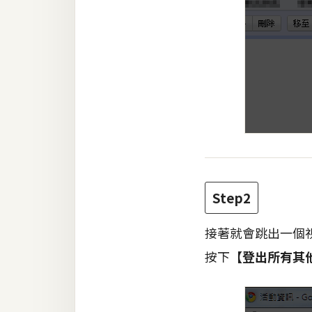
梅開發
熱門文章
全站導覽
合作提案
Step2
接著就會跳出一個
按下
【登出所有其